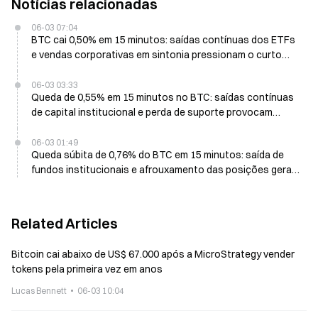
Notícias relacionadas
06-03 07:04
BTC cai 0,50% em 15 minutos: saídas contínuas dos ETFs
e vendas corporativas em sintonia pressionam o curto
prazo
06-03 03:33
Queda de 0,55% em 15 minutos no BTC: saídas contínuas
de capital institucional e perda de suporte provocam
pressão vendedora no curto prazo
06-03 01:49
Queda súbita de 0,76% do BTC em 15 minutos: saída de
fundos institucionais e afrouxamento das posições geram
venda em curto prazo
Related Articles
Bitcoin cai abaixo de US$ 67.000 após a MicroStrategy vender
tokens pela primeira vez em anos
Lucas Bennett
06-03 10:04