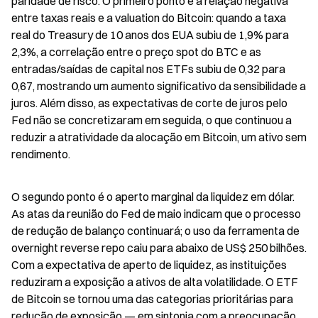
paridade de risco. O primeiro ponto é a relação negativa 
entre taxas reais e a valuation do Bitcoin: quando a taxa 
real do Treasury de 10 anos dos EUA subiu de 1,9% para 
2,3%, a correlação entre o preço spot do BTC e as 
entradas/saídas de capital nos ETFs subiu de 0,32 para 
0,67, mostrando um aumento significativo da sensibilidade a 
juros. Além disso, as expectativas de corte de juros pelo 
Fed não se concretizaram em seguida, o que continuou a 
reduzir a atratividade da alocação em Bitcoin, um ativo sem 
rendimento.
O segundo ponto é o aperto marginal da liquidez em dólar. 
As atas da reunião do Fed de maio indicam que o processo 
de redução de balanço continuará; o uso da ferramenta de 
overnight reverse repo caiu para abaixo de US$ 250 bilhões. 
Com a expectativa de aperto de liquidez, as instituições 
reduziram a exposição a ativos de alta volatilidade. O ETF 
de Bitcoin se tornou uma das categorias prioritárias para 
redução de exposição — em sintonia com a preocupação 