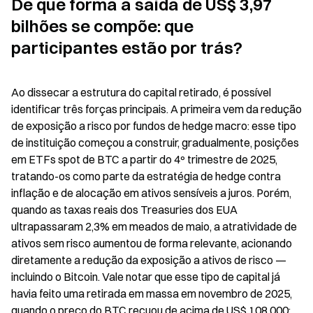
De que forma a saída de US$ 3,97 
bilhões se compõe: que 
participantes estão por trás?
Ao dissecar a estrutura do capital retirado, é possível 
identificar três forças principais. A primeira vem da redução 
de exposição a risco por fundos de hedge macro: esse tipo 
de instituição começou a construir, gradualmente, posições 
em ETFs spot de BTC a partir do 4º trimestre de 2025, 
tratando-os como parte da estratégia de hedge contra 
inflação e de alocação em ativos sensíveis a juros. Porém, 
quando as taxas reais dos Treasuries dos EUA 
ultrapassaram 2,3% em meados de maio, a atratividade de 
ativos sem risco aumentou de forma relevante, acionando 
diretamente a redução da exposição a ativos de risco — 
incluindo o Bitcoin. Vale notar que esse tipo de capital já 
havia feito uma retirada em massa em novembro de 2025, 
quando o preço do BTC recuou de acima de US$ 108.000: 