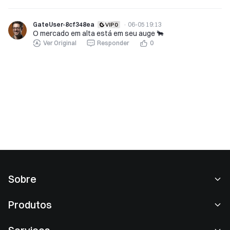
GateUser-8cf348ea
·
06-05 19:13
O mercado em alta está em seu auge 🐂
Ver Original
Responder
0
Sobre
Sobre nós
Produtos
Carreiras
P2P