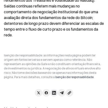
rendimentos dos Treasuries e volatilidade do Nasdaq). 
Saídas contínuas refletem mais mudanças no 
comportamento de negociação institucional do que uma 
avaliação direta dos fundamentos da rede do Bitcoin; 
detentores de longo prazo devem diferenciar as escalas de 
tempo entre o fluxo de curto prazo e os fundamentos da 
rede.
Isenção de responsabilidade: as informações nesta página podem ter
origem em fontes terceiras e servem apenas como referência. Não
representam as opiniões da Gate e não constituem orientação financeira,
de investimentos ou jurídica. A negociação de ativos virtuais envolve alto
risco. Não tome decisões baseando-se apenas nas informações desta
página. Para mais detalhes, consulte a
Isenção de responsabilidade
.