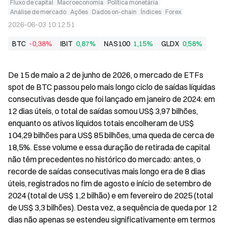
Fluxo de capital
Macroeconomia
Política monetária
Análise de mercado
Ações
Dados on-chain
Índices
Forex
2026-06-03 10:12:51
BTC
-0,38%
IBIT
0,87%
NAS100
1,15%
GLDX
0,58%
De 15 de maio a 2 de junho de 2026, o mercado de ETFs 
spot de BTC passou pelo mais longo ciclo de saídas líquidas 
consecutivas desde que foi lançado em janeiro de 2024: em 
12 dias úteis, o total de saídas somou US$ 3,97 bilhões, 
enquanto os ativos líquidos totais encolheram de US$ 
104,29 bilhões para US$ 85 bilhões, uma queda de cerca de 
18,5%. Esse volume e essa duração de retirada de capital 
não têm precedentes no histórico do mercado: antes, o 
recorde de saídas consecutivas mais longo era de 8 dias 
úteis, registrados no fim de agosto e início de setembro de 
2024 (total de US$ 1,2 bilhão) e em fevereiro de 2025 (total 
de US$ 3,3 bilhões). Desta vez, a sequência de queda por 12 
dias não apenas se estendeu significativamente em termos 