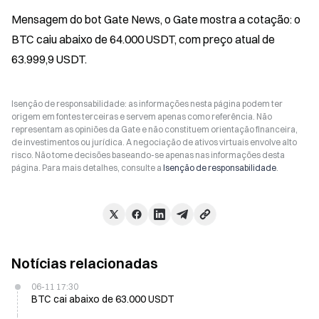
Mensagem do bot Gate News, o Gate mostra a cotação: o 
BTC caiu abaixo de 64.000 USDT, com preço atual de 
63.999,9 USDT.
Isenção de responsabilidade: as informações nesta página podem ter
origem em fontes terceiras e servem apenas como referência. Não
representam as opiniões da Gate e não constituem orientação financeira,
de investimentos ou jurídica. A negociação de ativos virtuais envolve alto
risco. Não tome decisões baseando-se apenas nas informações desta
página. Para mais detalhes, consulte a
Isenção de responsabilidade
.
Notícias relacionadas
06-11 17:30
BTC cai abaixo de 63.000 USDT