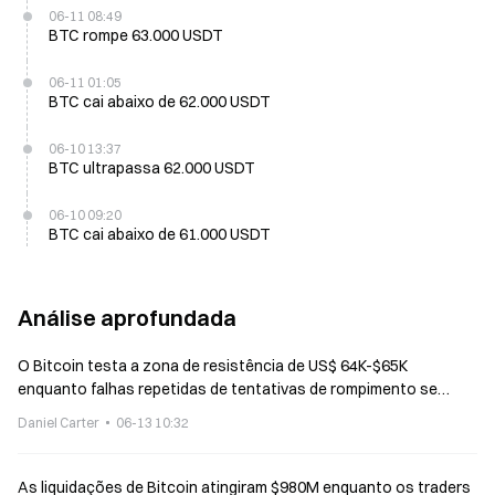
06-11 08:49
BTC rompe 63.000 USDT
06-11 01:05
BTC cai abaixo de 62.000 USDT
06-10 13:37
BTC ultrapassa 62.000 USDT
06-10 09:20
BTC cai abaixo de 61.000 USDT
Análise aprofundada
O Bitcoin testa a zona de resistência de US$ 64K-$65K
enquanto falhas repetidas de tentativas de rompimento se
repetem
Daniel Carter
06-13 10:32
As liquidações de Bitcoin atingiram $980M enquanto os traders