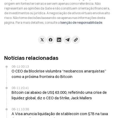
origem em fontes terceiras e servem apenas como referência. Não
representam as opiniões da Gate e não constituem orientação financeira,
de investimentos ou jurídica. A negociação de ativos virtuais envolve alto
risco. Não tome decisões baseando-se apenas nas informações desta
página. Para mais detalhes, consulte a
Isenção de responsabilidade
.
Notícias relacionadas
06-12 00:13
O CEO da Blockrise vislumbra “neobancos anarquistas”
como a próxima fronteira do Bitcoin
06-11 20:41
Bitcoin cai abaixo de US$ 63.000, refletindo uma crise de
liquidez global, diz o CEO da Strike, Jack Mallers
06-11 10:38
A Visa anuncia liquidação de stablecoin com $7B na taxa