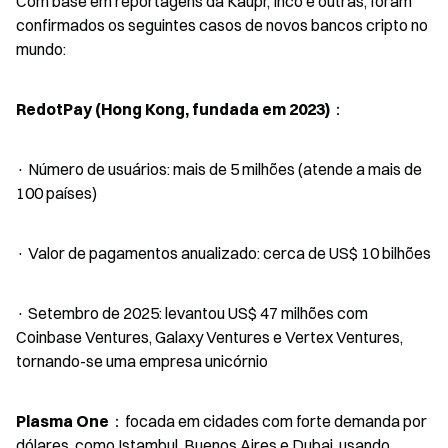
Com base em reportagens da Kaupr, Inco e outras, foram 
confirmados os seguintes casos de novos bancos cripto no 
mundo:
RedotPay (Hong Kong, fundada em 2023)
：
· Número de usuários: mais de 5 milhões (atende a mais de 
100 países)
· Valor de pagamentos anualizado: cerca de US$ 10 bilhões
· Setembro de 2025: levantou US$ 47 milhões com 
Coinbase Ventures, Galaxy Ventures e Vertex Ventures, 
tornando-se uma empresa unicórnio
Plasma One
：focada em cidades com forte demanda por 
dólares, como Istambul, Buenos Aires e Dubai, usando 