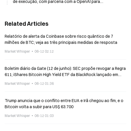
de execução, com parceria com a OpenAI para
pagamentos com agentes de IA
Related Articles
Relatório de alerta da Coinbase sobre risco quântico de 7
milhões de BTC; veja as três principais medidas de resposta
Market Whisper
06-12 02:12
Boletim diário da Gate (12 de junho): SEC propõe revogar a Regra
611; iShares Bitcoin High Yield ETF da BlackRock lançado em
uma semana
Market Whisper
06-12 01:38
Trump anuncia que o conflito entre EUA e Irã chegou ao fim, e o
Bitcoin volta a subir para US$ 63.700
Market Whisper
06-12 01:03