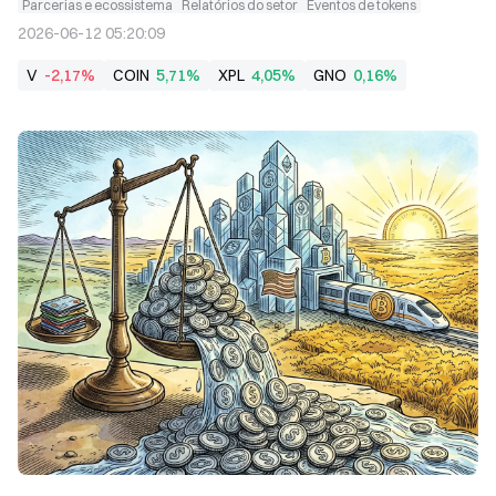
Parcerias e ecossistema
Relatórios do setor
Eventos de tokens
2026-06-12 05:20:09
V
-2,17%
COIN
5,71%
XPL
4,05%
GNO
0,16%