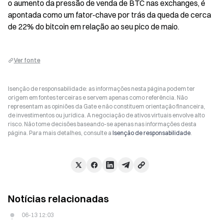
o aumento da pressão de venda de BTC nas exchanges, é 
apontada como um fator-chave por trás da queda de cerca 
de 22% do bitcoin em relação ao seu pico de maio.
Ver fonte
Isenção de responsabilidade: as informações nesta página podem ter
origem em fontes terceiras e servem apenas como referência. Não
representam as opiniões da Gate e não constituem orientação financeira,
de investimentos ou jurídica. A negociação de ativos virtuais envolve alto
risco. Não tome decisões baseando-se apenas nas informações desta
página. Para mais detalhes, consulte a
Isenção de responsabilidade
.
Notícias relacionadas
06-13 12:03