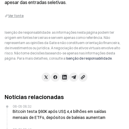
apesar das entradas seletivas.
Ver fonte
Isenção de responsabilidade: as informações nesta página podem ter
origem em fontes terceiras e servem apenas como referência. Não
representam as opiniões da Gate e não constituem orientação financeira,
de investimentos ou jurídica. A negociação de ativos virtuais envolve alto
risco. Não tome decisões baseando-se apenas nas informações desta
página. Para mais detalhes, consulte a
Isenção de responsabilidade
.
Notícias relacionadas
06-05 08:32
Bitcoin testa $60K após US$ 4,4 bilhões em saídas
mensais de ETFs, depósitos de baleias aumentam