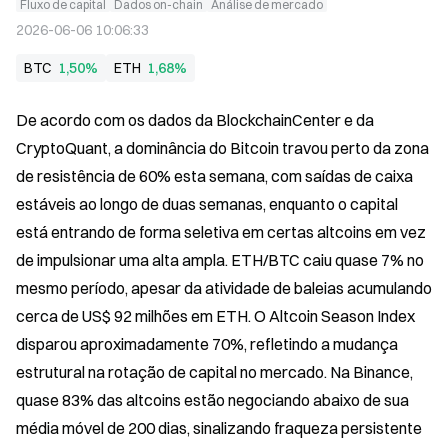
Fluxo de capital
Dados on-chain
Análise de mercado
2026-06-06 10:06:33
BTC
1,50%
ETH
1,68%
De acordo com os dados da BlockchainCenter e da 
CryptoQuant, a dominância do Bitcoin travou perto da zona 
de resistência de 60% esta semana, com saídas de caixa 
estáveis ao longo de duas semanas, enquanto o capital 
está entrando de forma seletiva em certas altcoins em vez 
de impulsionar uma alta ampla. ETH/BTC caiu quase 7% no 
mesmo período, apesar da atividade de baleias acumulando 
cerca de US$ 92 milhões em ETH. O Altcoin Season Index 
disparou aproximadamente 70%, refletindo a mudança 
estrutural na rotação de capital no mercado. Na Binance, 
quase 83% das altcoins estão negociando abaixo de sua 
média móvel de 200 dias, sinalizando fraqueza persistente 