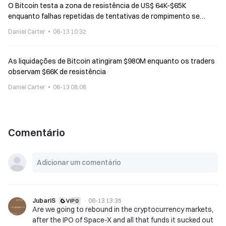
O Bitcoin testa a zona de resistência de US$ 64K-$65K
enquanto falhas repetidas de tentativas de rompimento se
repetem
Daniel Carter
06-13 10:32
As liquidações de Bitcoin atingiram $980M enquanto os traders
observam $66K de resistência
Daniel Carter
06-13 08:08
Comentário
JubariS
·
06-13 13:35
Are we going to rebound in the cryptocurrency markets,
after the IPO of Space-X and all that funds it sucked out