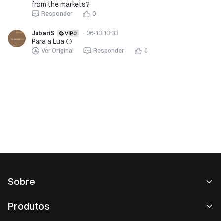
from the markets?
Responder
0
JubariS
·
06-13 13:33
Para a Lua 🌕
Ver Original
Responder
0
Sobre
Sobre nós
Produtos
Carreiras