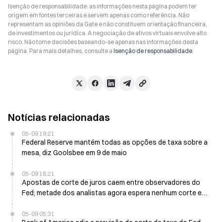
Isenção de responsabilidade: as informações nesta página podem ter
origem em fontes terceiras e servem apenas como referência. Não
representam as opiniões da Gate e não constituem orientação financeira,
de investimentos ou jurídica. A negociação de ativos virtuais envolve alto
risco. Não tome decisões baseando-se apenas nas informações desta
página. Para mais detalhes, consulte a
Isenção de responsabilidade
.
Notícias relacionadas
05-09 19:21
Federal Reserve mantém todas as opções de taxa sobre a
mesa, diz Goolsbee em 9 de maio
05-09 18:21
Apostas de corte de juros caem entre observadores do
Fed; metade dos analistas agora espera nenhum corte em
2026
05-09 05:31