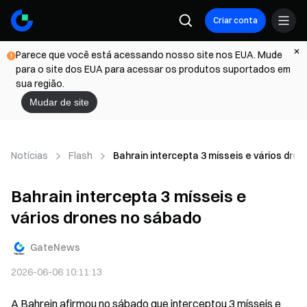
Criar conta
Parece que você está acessando nosso site nos EUA. Mude
para o site dos EUA para acessar os produtos suportados em
sua região.
Mudar de site
Notícias
Flash
Bahrain intercepta 3 mísseis e vários dro
Bahrain intercepta 3 mísseis e
vários drones no sábado
GateNews
2026-06-06 10:11:13
A Bahrein afirmou no sábado que interceptou 3 mísseis e 