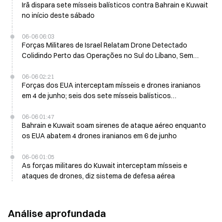
Irã dispara sete mísseis balísticos contra Bahrain e Kuwait
no início deste sábado
06-06 06:03
Forças Militares de Israel Relatam Drone Detectado
Colidindo Perto das Operações no Sul do Líbano, Sem
Vítimas
06-06 02:21
Forças dos EUA interceptam mísseis e drones iranianos
em 4 de junho; seis dos sete mísseis balísticos
bloqueados
06-06 01:47
Bahrain e Kuwait soam sirenes de ataque aéreo enquanto
os EUA abatem 4 drones iranianos em 6 de junho
06-06 01:05
As forças militares do Kuwait interceptam mísseis e
ataques de drones, diz sistema de defesa aérea
Análise aprofundada