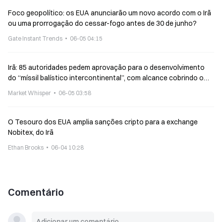
Foco geopolítico: os EUA anunciarão um novo acordo com o Irã
ou uma prorrogação do cessar-fogo antes de 30 de junho?
Gate Instant Trends
06-05 04:15
Irã: 85 autoridades pedem aprovação para o desenvolvimento
do “míssil balístico intercontinental”, com alcance cobrindo o
território dos EUA
Market Whisper
06-05 03:58
O Tesouro dos EUA amplia sanções cripto para a exchange
Nobitex, do Irã
Ethan Brooks
06-04 10:28
Comentário