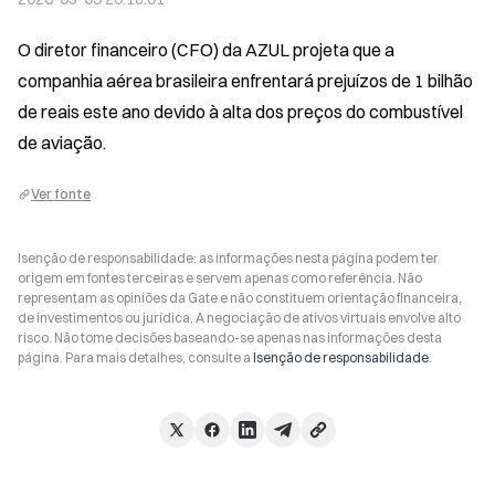
O diretor financeiro (CFO) da AZUL projeta que a 
companhia aérea brasileira enfrentará prejuízos de 1 bilhão 
de reais este ano devido à alta dos preços do combustível 
de aviação.
Ver fonte
Isenção de responsabilidade: as informações nesta página podem ter
origem em fontes terceiras e servem apenas como referência. Não
representam as opiniões da Gate e não constituem orientação financeira,
de investimentos ou jurídica. A negociação de ativos virtuais envolve alto
risco. Não tome decisões baseando-se apenas nas informações desta
página. Para mais detalhes, consulte a
Isenção de responsabilidade
.