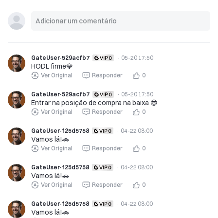
GateUser-529acfb7
·
05-20 17:50
HODL firme💎
Ver Original
Responder
0
GateUser-529acfb7
·
05-20 17:50
Entrar na posição de compra na baixa 😎
Ver Original
Responder
0
GateUser-f25d5758
·
04-22 08:00
Vamos lá!🚗
Ver Original
Responder
0
GateUser-f25d5758
·
04-22 08:00
Vamos lá!🚗
Ver Original
Responder
0
GateUser-f25d5758
·
04-22 08:00
Vamos lá!🚗