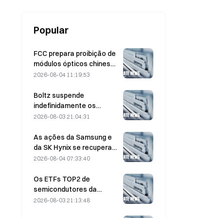
Popular
FCC prepara proibição de
módulos ópticos chineses
para data centers;
2026-08-04 11:19:53
participação de mercado
da Xinyuan sofre impacto
Boltz suspende
de 27%
indefinidamente os
serviços de bridge do
2026-08-03 21:04:31
Bitcoin após ataques
assistidos por IA
As ações da Samsung e
da SK Hynix se recuperam
de perdas de 5% com
2026-08-04 07:33:40
compras no varejo
Os ETFs TOP2 de
semicondutores da
Coreia do Sul despencam
2026-08-03 21:13:48
36% no último mês,