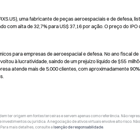
S.US), uma fabricante de peças aeroespaciais e de defesa, list
indo com alta de 32,7% para US$ 37,16 por ação. O preço do IPO d
icos para empresas de aeroespacial e defesa. No ano fiscal de 
oltou à lucratividade, saindo de um prejuízo líquido de $55  milhõ
mpresa atende mais de 5.000 clientes, com aproximadamente 90% 
s.
odem ter origem em fontes terceiras e servem apenas como referência. Não repr
 investimentos ou jurídica. A negociação de ativos virtuais envolve alto risco. Nã
Para mais detalhes, consulte a
Isenção de responsabilidade
.