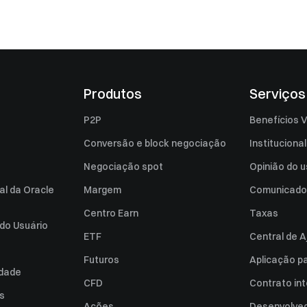
Produtos
Serviços
P2P
Benefícios V
Conversão e block negociação
Institucional
Negociação spot
Opinião do u
al da Oracle
Margem
Comunicado
Centro Earn
Taxas
do Usuário
ETF
Central de A
Futuros
Aplicação p
idade
CFD
Contrato int
es
Ações
Desenvolved