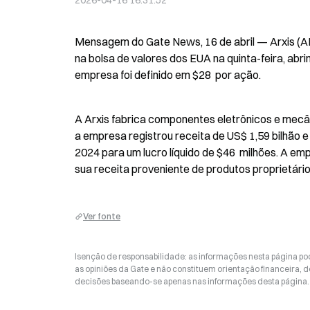
2026-04-16 16:31:52
Mensagem do Gate News, 16 de abril — Arxis (ARX
na bolsa de valores dos EUA na quinta-feira, abr
empresa foi definido em $28  por ação.
A Arxis fabrica componentes eletrônicos e mecân
a empresa registrou receita de US$ 1,59 bilhão e v
2024 para um lucro líquido de $46  milhões. A e
sua receita proveniente de produtos proprietário
Ver fonte
Isenção de responsabilidade: as informações nesta página p
as opiniões da Gate e não constituem orientação financeira, de
decisões baseando-se apenas nas informações desta página. 