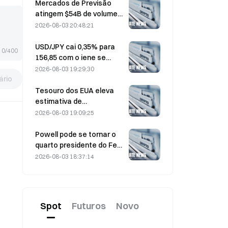
enquanto as entradas se
Mercados de Previsão
invertem
atingem $54B de volume
em julho, à medida que a
2026-08-03 20:48:21
Copa do Mundo
impulsiona a negociação
USD/JPY cai 0,35% para
0/400
156,85 com o iene se
fortalecendo no início das
2026-08-03 19:29:30
rio
negociações na Ásia
Tesouro dos EUA eleva
estimativa de
empréstimos do 3º
2026-08-03 19:09:25
trimestre para US$ 739
bilhões
Powell pode se tornar o
quarto presidente do Fed
a cumprir um mandato
2026-08-03 18:37:14
integral de 14 anos se ele
permanecer no cargo até
janeiro de 2028
Spot
Futuros
Novo