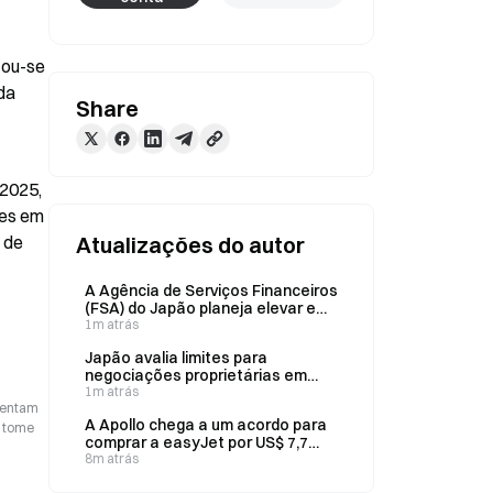
ou-se 
a 
Share
2025, 
es em 
de 
Atualizações do autor
A Agência de Serviços Financeiros
(FSA) do Japão planeja elevar em
10% o limite para negociação de
1m atrás
ações neste ano fiscal, por meio
Japão avalia limites para
de um painel de especialistas.
negociações proprietárias em
meio ao aumento do volume
1m atrás
esentam
A Apollo chega a um acordo para
o tome
comprar a easyJet por US$ 7,7
bilhões, a £ 7,15 por ação
8m atrás