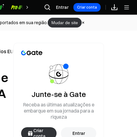
Recompensas
Entrar
Criar conta
portados em sua região.
Mudar de site
 dos EUA com ganho de 32,7%
 e
UA
Junte-se à Gate
Receba as últimas atualizações e
embarque em sua jornada para a
riqueza
Criar
Entrar
conta