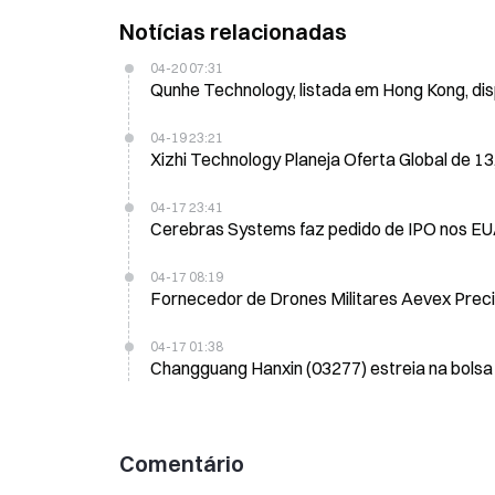
Notícias relacionadas
04-20 07:31
Qunhe Technology, listada em Hong Kong, di
04-19 23:21
Xizhi Technology Planeja Oferta Global de 
04-17 23:41
Cerebras Systems faz pedido de IPO nos EUA,
04-17 08:19
04-17 01:38
Changguang Hanxin (03277) estreia na bolsa
Comentário