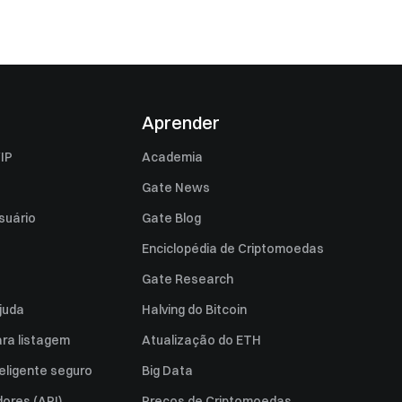
Aprender
IP
Academia
Gate News
suário
Gate Blog
Enciclopédia de Criptomoedas
Gate Research
juda
Halving do Bitcoin
ara listagem
Atualização do ETH
eligente seguro
Big Data
ores (API)
Preços de Criptomoedas