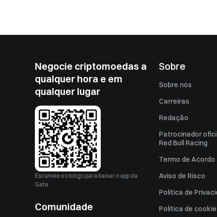
Negocie criptomoedas a
Sobre
qualquer hora e em
Sobre nós
qualquer lugar
Carreiras
Redação
Patrocinador ofici
Red Bull Racing
Termo de Acordo 
Aviso de Risco
Escaneie o código para baixar o app da
Gate
Política de Privac
Comunidade
Política de cooki