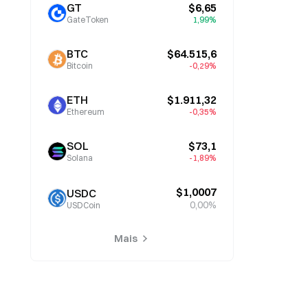
GT
$6,65
GateToken
1,99%
BTC
$64.515,6
Bitcoin
-0,29%
ETH
$1.911,32
Ethereum
-0,35%
SOL
$73,1
Solana
-1,89%
$1,0007
USDC
0,00%
USDCoin
Mais