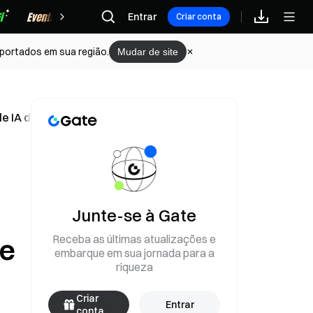
Recompensas
Entrar
Criar conta
portados em sua região.
Mudar de site
e IA da Mythos; a FSB lança um relatório de melhores prát
Junte-se à Gate
Receba as últimas atualizações e
de
embarque em sua jornada para a
riqueza
Criar
Entrar
conta