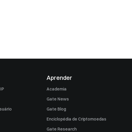
Aprender
IP
Academia
Gate News
suário
Gate Blog
Enciclopédia de Criptomoedas
Gate Research