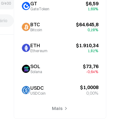
GT
$6,59
0/400
GateToken
1,69%
rio
BTC
$64.645,8
Bitcoin
0,28%
ETH
$1.910,34
Ethereum
1,82%
SOL
$73,76
Solana
-0,64%
$1,0008
USDC
0,00%
USDCoin
Mais