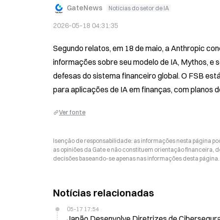
GateNews
Notícias do setor de IA
2026-05-18 04:31:35
Segundo relatos, em 18 de maio, a Anthropic con
informações sobre seu modelo de IA, Mythos, e so
defesas do sistema financeiro global. O FSB es
para aplicações de IA em finanças, com planos de
Ver fonte
Isenção de responsabilidade: as informações nesta página p
as opiniões da Gate e não constituem orientação financeira, de
decisões baseando-se apenas nas informações desta página. 
Notícias relacionadas
05-17 17:54
Japão Desenvolve Diretrizes de Cibersegur