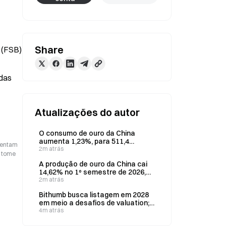
Share
(FSB) 
das 
Atualizações do autor
O consumo de ouro da China
aumenta 1,23%, para 511,4
esentam
toneladas, no primeiro semestre
2m atrás
o tome
de 2026.
A produção de ouro da China cai
14,62% no 1º semestre de 2026,
enquanto o consumo sobe 1,23%
2m atrás
Bithumb busca listagem em 2028
em meio a desafios de valuation;
não há empresas comparáveis
4m atrás