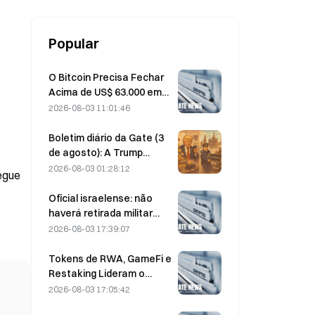
Popular
O Bitcoin Precisa Fechar
Acima de US$ 63.000 em
Agosto para Confirmar o
2026-08-03 11:01:46
Fundo do Mercado de
Baixa, Diz uma Pesquisa
Boletim diário da Gate (3
que Aponta Valorização
de agosto): A Trump
de 10x
Media volta a comprar e
2026-08-03 01:28:12
egue
vender com lucro e, em
seguida, transfere 2628
Oficial israelense: não
BTC; a proibição da
haverá retirada militar
mineração cripto em
antes que o Hamas
2026-08-03 17:39:07
Moscou entra em vigor a
desarme
partir de agosto
Tokens de RWA, GameFi e
Restaking Lideram o
Desempenho do Mercado
2026-08-03 17:05:42
em Jul.