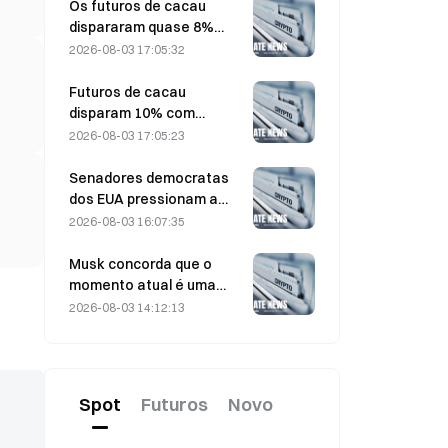
Os futuros de cacau
dispararam quase 8%
intradiário na última
2026-08-03 17:05:32
sexta-feira,
surpreendendo os
Futuros de cacau
participantes do mercado
disparam 10% com
preocupações sobre a
2026-08-03 17:05:23
Oferta, chegando perto
de US$ 6.000 por tonelada
Senadores democratas
dos EUA pressionam a
CFTC a restringir produtos
2026-08-03 16:07:35
de apostas sobre
incêndios florestais
Musk concorda que o
durante a temporada
momento atual é uma
recorde de queimadas
oportunidade de compra
2026-08-03 14:12:13
para a SpaceX em 3 de
agosto
Spot
Futuros
Novo