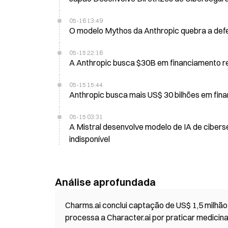
05-16 13:49
O modelo Mythos da Anthropic quebra a defe
05-15 22:16
A Anthropic busca $30B em fin
05-15 15:44
Anthropic busca mais US$ 30 bilhões em fin
05-15 03:31
A Mistral desenvolve modelo de IA de ciber
indisponível
Análise aprofundada
Charms.ai conclui captação de US$ 1,5 milhão
processa a Character.ai por praticar medicin