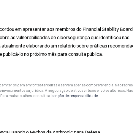
cordou em apresentar aos membros do Financial Stability Board 
bre as vulnerabilidades de cibersegurança que identificou nas 
tá atualmente elaborando um relatório sobre práticas recomenda
 publicá-lo no próximo mês para consulta pública.
odem ter origem em fontes terceiras e servem apenas como referência. Não repr
 investimentos ou jurídica. A negociação de ativos virtuais envolve alto risco. Nã
Para mais detalhes, consulte a
Isenção de responsabilidade
.
ança Usando o Mythos da Anthropic para Defesa