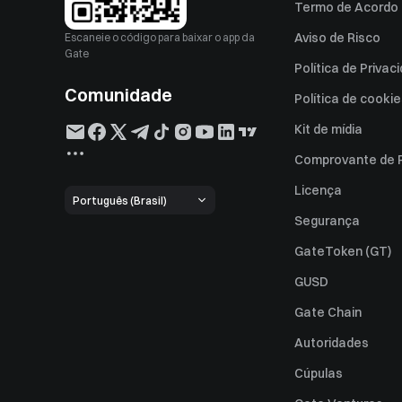
Termo de Acordo 
Aviso de Risco
Escaneie o código para baixar o app da
Gate
Política de Privac
Comunidade
Política de cooki
Kit de mídia
Comprovante de 
Licença
Português (Brasil)
Segurança
GateToken (GT)
GUSD
Gate Chain
Autoridades
Cúpulas