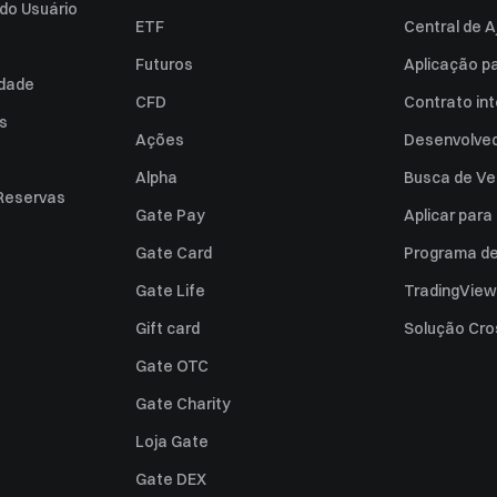
do Usuário
ETF
Central de A
Futuros
Aplicação p
idade
CFD
Contrato int
es
Ações
Desenvolved
Alpha
Busca de Ve
Reservas
Gate Pay
Aplicar par
Gate Card
Programa de 
Gate Life
TradingView
Gift card
Solução Cro
Gate OTC
Gate Charity
Loja Gate
Gate DEX