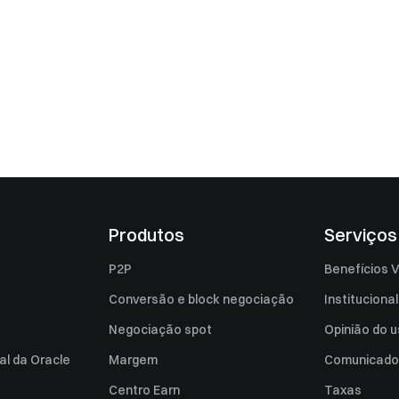
Produtos
Serviços
P2P
Benefícios V
Conversão e block negociação
Institucional
Negociação spot
Opinião do u
al da Oracle
Margem
Comunicado
Centro Earn
Taxas