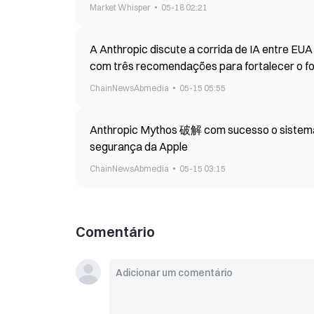
Market Whisper
05-18 02:21
A Anthropic discute a corrida de IA entre EUA
com três recomendações para fortalecer o f
ChainNewsAbmedia
05-15 05:55
Anthropic Mythos 破解 com sucesso o sistema 
segurança da Apple
ChainNewsAbmedia
05-15 03:15
Comentário