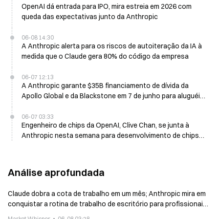
OpenAI dá entrada para IPO, mira estreia em 2026 com
queda das expectativas junto da Anthropic
06-08 14:30
A Anthropic alerta para os riscos de autoiteração da IA à
medida que o Claude gera 80% do código da empresa
06-07 12:13
A Anthropic garante $35B financiamento de dívida da
Apollo Global e da Blackstone em 7 de junho para aluguéis
de TPU da Google
06-07 03:33
Engenheiro de chips da OpenAI, Clive Chan, se junta à
Anthropic nesta semana para desenvolvimento de chips
personalizados
Análise aprofundada
Claude dobra a cota de trabalho em um mês; Anthropic mira em
conquistar a rotina de trabalho de escritório para profissionais
de escritório
Market Whisper
06-08 03:28