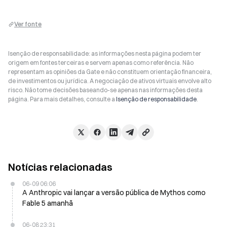
Ver fonte
Isenção de responsabilidade: as informações nesta página podem ter
origem em fontes terceiras e servem apenas como referência. Não
representam as opiniões da Gate e não constituem orientação financeira,
de investimentos ou jurídica. A negociação de ativos virtuais envolve alto
risco. Não tome decisões baseando-se apenas nas informações desta
página. Para mais detalhes, consulte a
Isenção de responsabilidade
.
Notícias relacionadas
06-09 06:06
A Anthropic vai lançar a versão pública de Mythos como
Fable 5 amanhã
06-08 23:31