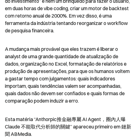
do investimento” e nem um brinquedo para fazer o usuário, 
em duas horas de vibe coding, criar um motor de backtest 
com retorno anual de 2000%. Em vez disso, é uma 
ferramenta da indústria tentando reorganizar o workflow 
de pesquisa financeira.
A mudança mais provável que eles trazem é liberar o 
analyst de uma grande quantidade de atualização de 
dados, organização no Excel, formatação de relatórios e 
produção de apresentações, para que os humanos voltem 
a gastar tempo com julgamentos: quais indicadores 
importam, quais tendências valem ser acompanhadas, 
quais dados não devem ser confiados e quais formas de 
comparação podem induzir a erro.
Esta matéria “Anthorpic推金融專屬 AI Agent，圈內人曝 
Claude 不能取代分析師的關鍵” apareceu primeiro em 鏈新
聞 ABMedia.