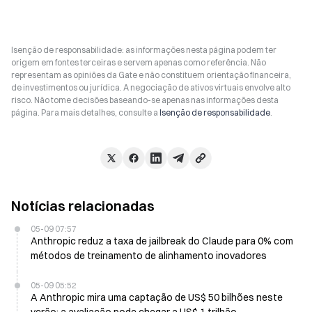
Isenção de responsabilidade: as informações nesta página podem ter
origem em fontes terceiras e servem apenas como referência. Não
representam as opiniões da Gate e não constituem orientação financeira,
de investimentos ou jurídica. A negociação de ativos virtuais envolve alto
risco. Não tome decisões baseando-se apenas nas informações desta
página. Para mais detalhes, consulte a
Isenção de responsabilidade
.
Notícias relacionadas
05-09 07:57
Anthropic reduz a taxa de jailbreak do Claude para 0% com
métodos de treinamento de alinhamento inovadores
05-09 05:52
A Anthropic mira uma captação de US$ 50 bilhões neste