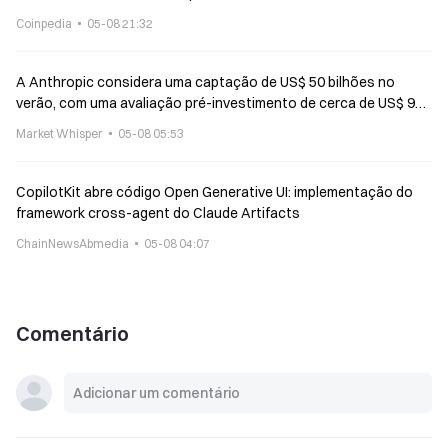
Coinpedia
05-08 21:32
A Anthropic considera uma captação de US$ 50 bilhões no
verão, com uma avaliação pré-investimento de cerca de US$ 900
bilhões
Market Whisper
05-08 05:53
CopilotKit abre código Open Generative UI: implementação do
framework cross-agent do Claude Artifacts
ChainNewsAbmedia
05-08 04:07
Comentário