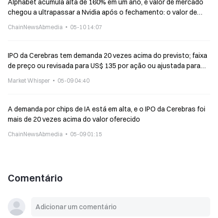
Alphabet acumula alta de 160% em um ano, e valor de mercado
chegou a ultrapassar a Nvidia após o fechamento: o valor de
quem tem “toda a pilha de IA” sendo realizado
ChainNewsAbmedia
05-10 14:07
IPO da Cerebras tem demanda 20 vezes acima do previsto; faixa
de preço ou revisada para US$ 135 por ação ou ajustada para
cima
Market Whisper
05-09 04:40
A demanda por chips de IA está em alta, e o IPO da Cerebras foi
mais de 20 vezes acima do valor oferecido
ChainNewsAbmedia
05-09 01:15
Comentário