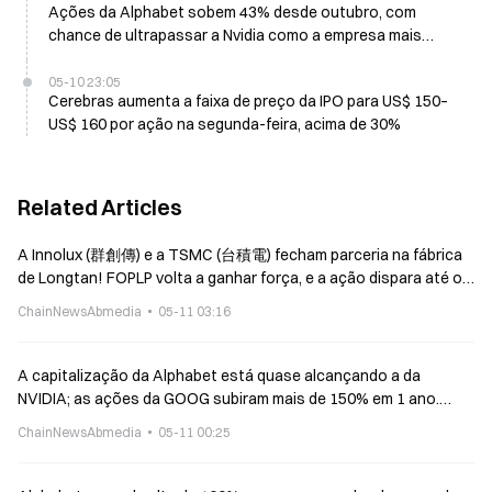
Ações da Alphabet sobem 43% desde outubro, com
chance de ultrapassar a Nvidia como a empresa mais
valiosa do mundo
05-10 23:05
Cerebras aumenta a faixa de preço da IPO para US$ 150–
US$ 160 por ação na segunda-feira, acima de 30%
Related Articles
A Innolux (群創傳) e a TSMC (台積電) fecham parceria na fábrica
de Longtan! FOPLP volta a ganhar força, e a ação dispara até o
limite diário de alta
ChainNewsAbmedia
05-11 03:16
A capitalização da Alphabet está quase alcançando a da
NVIDIA; as ações da GOOG subiram mais de 150% em 1 ano.
Ainda vale a pena comprar agora?
ChainNewsAbmedia
05-11 00:25