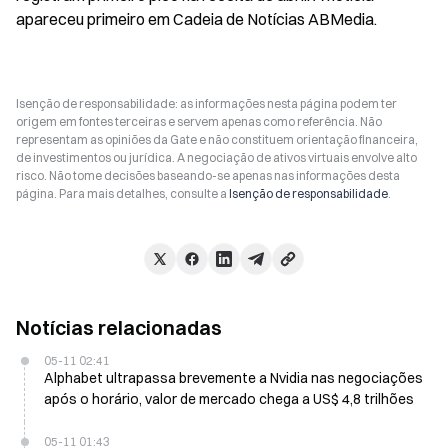
apareceu primeiro em Cadeia de Notícias ABMedia.
Isenção de responsabilidade: as informações nesta página podem ter
origem em fontes terceiras e servem apenas como referência. Não
representam as opiniões da Gate e não constituem orientação financeira,
de investimentos ou jurídica. A negociação de ativos virtuais envolve alto
risco. Não tome decisões baseando-se apenas nas informações desta
página. Para mais detalhes, consulte a
Isenção de responsabilidade
.
Notícias relacionadas
05-11 02:41
Alphabet ultrapassa brevemente a Nvidia nas negociações
após o horário, valor de mercado chega a US$ 4,8 trilhões
05-11 01:43