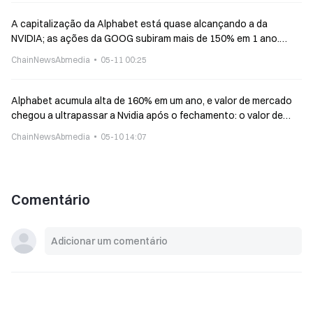
A capitalização da Alphabet está quase alcançando a da
NVIDIA; as ações da GOOG subiram mais de 150% em 1 ano.
Ainda vale a pena comprar agora?
ChainNewsAbmedia
05-11 00:25
Alphabet acumula alta de 160% em um ano, e valor de mercado
chegou a ultrapassar a Nvidia após o fechamento: o valor de
quem tem “toda a pilha de IA” sendo realizado
ChainNewsAbmedia
05-10 14:07
Comentário