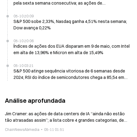
pela sexta semana consecutiva; as ações de
semicondutores disparam
05-10 20:09
S&P 500 sobe 2,33%, Nasdaq ganha 4,51% nesta semana;
Dow avança 0,22%
05-10 20:06
Índices de ações dos EUA disparam em 9 de maio, com Intel
em alta de 13,96% e Micron em alta de 15,49%
05-10 03:21
S&P 500 atinge sequência vitoriosa de 6 semanas desde
2024; RSI do índice de semicondutores chega a 85,54 em
10 de maio
Análise aprofundada
Jim Cramer: as ações de data centers de IA “ainda não estão
tão atrasadas assim”; a lista cobre 4 grandes categorias, de
chips à energia
ChainNewsAbmedia
05-11 01:51