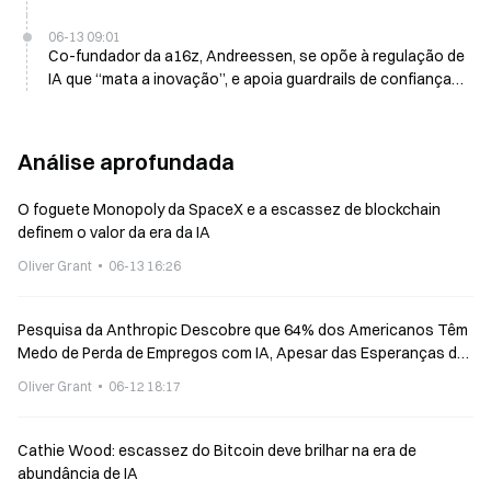
06-13 09:01
Co-fundador da a16z, Andreessen, se opõe à regulação de
IA que “mata a inovação”, e apoia guardrails de confiança e
segurança
Análise aprofundada
O foguete Monopoly da SpaceX e a escassez de blockchain
definem o valor da era da IA
Oliver Grant
06-13 16:26
Pesquisa da Anthropic Descobre que 64% dos Americanos Têm
Medo de Perda de Empregos com IA, Apesar das Esperanças de
Cura de Doenças
Oliver Grant
06-12 18:17
Cathie Wood: escassez do Bitcoin deve brilhar na era de
abundância de IA