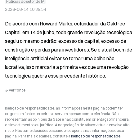
Notícias do setor de IA
2026-06-14 10:39:54
De acordo com Howard Marks, cofundador da Oaktree 
Capital, em 14 de junho, toda grande revolução tecnológica 
seguiu o mesmo padrão: excesso de capital, excesso de 
construção e perdas para investidores. Se o atual boom de 
inteligência artificial evitar se tornar uma bolha não 
lucrativa, isso marcaria a primeira vez que uma revolução 
tecnológica quebra esse precedente histórico.
Ver fonte
Isenção de responsabilidade: as informações nesta página podem ter
origem em fontes terceiras e servem apenas como referência. Não
representam as opiniões da Gate e não constituem orientação financeira,
de investimentos ou jurídica. A negociação de ativos virtuais envolve alto
risco. Não tome decisões baseando-se apenas nas informações desta
página. Para mais detalhes, consulte a
Isenção de responsabilidade
.