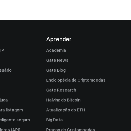
Aprender
IP
Academia
Gate News
suário
Gate Blog
Enciclopédia de Criptomoedas
Gate Research
juda
Halving do Bitcoin
ara listagem
Atualização do ETH
eligente seguro
Big Data
ores (API)
Preços de Criptomoedas