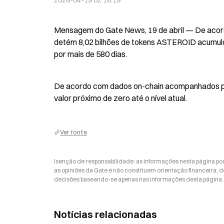
2026-04-19 02:16:19
Mensagem do Gate News, 19 de abril — De acordo
detém 8,02 bilhões de tokens ASTEROID acumulo
por mais de 580 dias.
De acordo com dados on-chain acompanhados pe
valor próximo de zero até o nível atual.
Ver fonte
Isenção de responsabilidade: as informações nesta página p
as opiniões da Gate e não constituem orientação financeira, de
decisões baseando-se apenas nas informações desta página. 
Notícias relacionadas