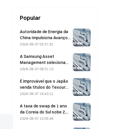
desempenho misto
Popular
Autoridade de Energia da
China Impulsiona Avanços
em Semicondutores de
2026-08-07 03:37:32
Potência e Equipamentos
UHV
A Samsung Asset
Management seleciona
três parceiros de capital
2026-08-07 06:31:10
de risco para alocar um
fundo de KRW 90 bilhões
É improvável que o Japão
venda títulos do Tesouro
dos EUA de prazo médio
2026-08-07 18:40:12
para realizar uma
intervenção; o impacto
A taxa de swap de 1 ano
sobre os rendimentos de
da Coreia do Sul sobe 2,00
longo prazo é limitado
pb, para 3,4325%, em 7 de
2026-08-07 10:03:48
agosto