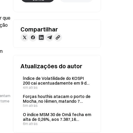
 que 
ção 
Compartilhar
m 
Atualizações do autor
Índice de Volatilidade do KOSPI
200 cai acentuadamente em 9 de
agosto, sinalizando possível
4m atrás
arrefecimento do excesso de
esentam
Forças houthis atacam o porto de
alavancagem
Mocha, no Iêmen, matando 7
o tome
pessoas em 9 de agosto
5m atrás
O índice MSM 30 de Omã fecha em
alta de 0,26%, aos 7.387,16
pontos, em 9 de agosto; índices
6m atrás
do Catar e do Kuwait têm