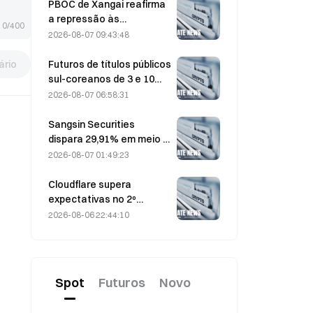
PBOC de Xangai reafirma
a repressão às
0/400
criptomoedas em
2026-08-07 09:43:48
conferência de trabalho
realizada em 4 de agosto
rio
Futuros de títulos públicos
sul-coreanos de 3 e 10
anos caem em 7 de
2026-08-07 06:58:31
agosto antes do leilão da
próxima semana
Sangsin Securities
dispara 29,91% em meio a
especulações de que
2026-08-07 01:49:23
será adquirida pelo Sh
Nonghyup Bank
Cloudflare supera
expectativas no 2º
trimestre, com receita de
2026-08-06 22:44:10
US$ 696,1 milhões, alta de
36% na comparação
anual; ação dispara 17%
no after-market
Spot
Futuros
Novo