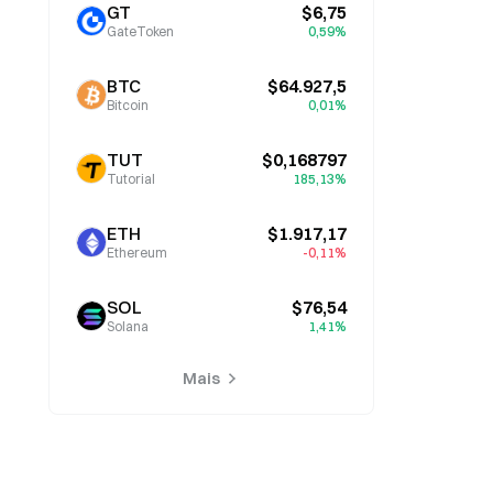
GT
$6,75
GateToken
0,59%
BTC
$64.927,5
Bitcoin
0,01%
TUT
$0,168797
Tutorial
185,13%
ETH
$1.917,17
Ethereum
-0,11%
SOL
$76,54
Solana
1,41%
Mais