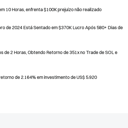
Endereço persegue ASTEROID com $707K em 10 Horas, enfrenta $100K prejuízo não realizado
 de 2024 Está Sentado em $370K Lucro Após 580+ Dias de
 de 2 Horas, Obtendo Retorno de 351x no Trade de SOL e
 retorno de 2.164% em investimento de US$ 5.920