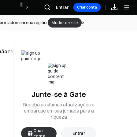
Recompensas
Entrar
Criar conta
portados em sua região.
Mudar de site
não realizados
Junte-se à Gate
Receba as últimas atualizações e
embarque em sua jornada para a
riqueza
Criar
Entrar
conta