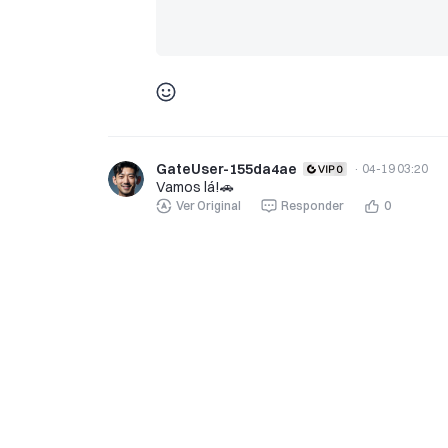
GateUser-155da4ae
·
04-19 03:20
Vamos lá!🚗
Ver Original
Responder
0