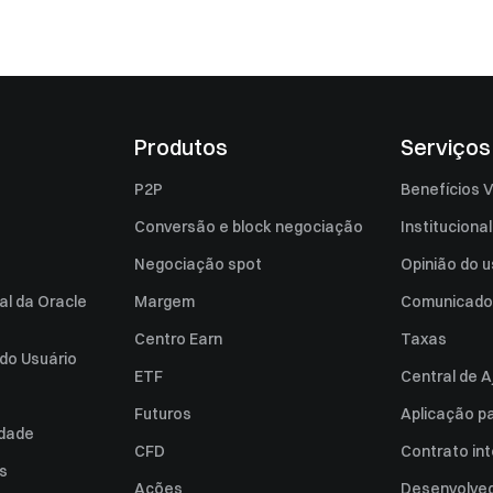
Produtos
Serviços
P2P
Benefícios V
Conversão e block negociação
Institucional
Negociação spot
Opinião do u
al da Oracle
Margem
Comunicado
Centro Earn
Taxas
do Usuário
ETF
Central de A
Futuros
Aplicação p
idade
CFD
Contrato int
es
Ações
Desenvolved