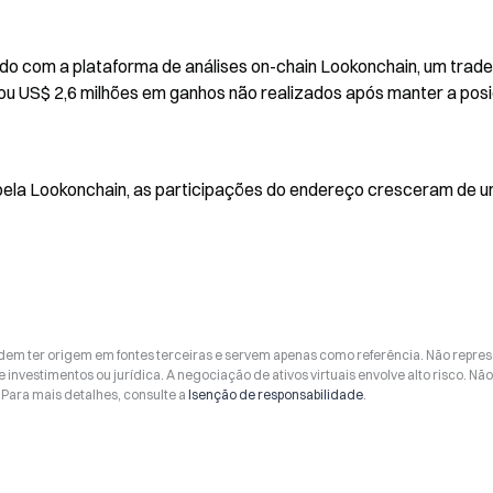
 com a plataforma de análises on-chain Lookonchain, um trader
u US$ 2,6 milhões em ganhos não realizados após manter a posi
la Lookonchain, as participações do endereço cresceram de u
odem ter origem em fontes terceiras e servem apenas como referência. Não repr
 investimentos ou jurídica. A negociação de ativos virtuais envolve alto risco. Nã
Para mais detalhes, consulte a
Isenção de responsabilidade
.