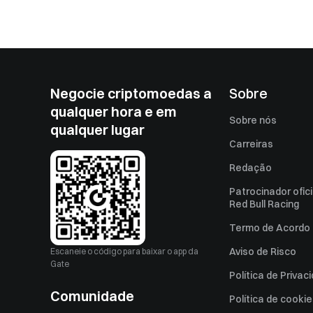
Negocie criptomoedas a
Sobre
qualquer hora e em
Sobre nós
qualquer lugar
Carreiras
Redação
Patrocinador ofici
Red Bull Racing
Termo de Acordo 
Aviso de Risco
Escaneie o código para baixar o app da
Gate
Política de Privac
Comunidade
Política de cooki