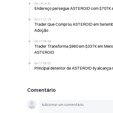
04-19 14:31
04-17 11:16
Trader Que Comprou ASTEROID em Setembro
Adoção
04-17 05:46
Trader Transforma $960 em $337K em Menos
ASTEROID
04-17 05:02
Principal detentor de ASTEROID Ily alcança
Comentário