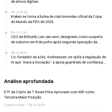
de ativos digitais
06-14 03:30
Kraken se torna a bolsa de criptomoedas oficial da Copa
do Mundo da FIFA de 2026
06-13 11:41
CEO da Bithumb, Lee Jae-won, designado como suspeito
de suborno em 8 de junho após segunda operação da
polícia
06-13 09:01
Co-fundador da a16z, Andreessen, se opõe à regulação de
IA que “mata a inovação”, e apoia guardrails de confiança e
segurança
Análise aprofundada
ETF de Cripto da T. Rowe Price Aprovado com XRP como
Terceira Maior Posição
Crypto Frontier
06-14 18:04