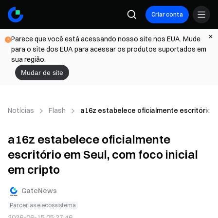
Criar conta
Parece que você está acessando nosso site nos EUA. Mude
para o site dos EUA para acessar os produtos suportados em
sua região.
Mudar de site
Notícias
Flash
a16z estabelece oficialmente escritório em
a16z estabelece oficialmente
escritório em Seul, com foco inicial
em cripto
GateNews
Parcerias e ecossistema
2026-06-15 05:27:46