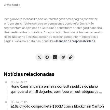
Ver fonte
Isenção de responsabilidade: as informações nesta página podem ter
origem em fontes terceiras e servem apenas como referência. Não
representam as opiniões da Gate e não constituem orientação financeira,
de investimentos ou jurídica. A negociação de ativos virtuais envolve alto
risco. Não tome decisões baseando-se apenas nas informações desta
página. Para mais detalhes, consulte a
Isenção de responsabilidade
.
Notícias relacionadas
06-14 15:37
Hong Kong lançará a primeira consulta pública do plano
quinquenal em 15 de junho, com foco em estratégias de AI+
e Finance+
06-14 07:12
a16z Crypto compromete $100M com a blockchain Canton