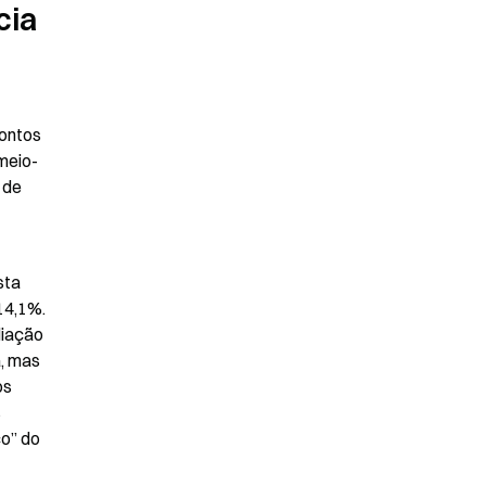
ia 
ontos 
 meio-
de 
ta 
4,1%. 
iação 
, mas 
s 
 
o” do 