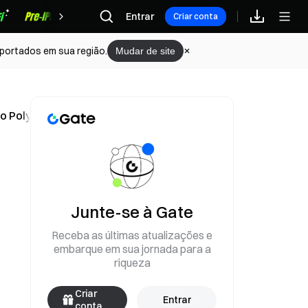
Recompensas
Entrar
Criar conta
portados em sua região.
Mudar de site
o Polymarket e análise aprofundada das equipes favoritas
Junte-se à Gate
Receba as últimas atualizações e
embarque em sua jornada para a
riqueza
Criar
Entrar
conta