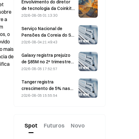
para makers.
Envolvimento do diretor
t 
de tecnologia da Coinkite
obre 
em incidente envolvendo
2026-08-05 01:13:30
e a 
uma vulnerabilidade da
m 
Coldcard desencadeia
Serviço Nacional de
s, o 
quatro ondas de ataques,
Pensões da Coreia do Sul
com perdas de US$ 114
vido 
migra para ações mais
2026-08-04 21:49:43
milhões
estáveis em 4 de agosto,
o mais 
em meio à volatilidade do
Galaxy registra prejuízo
cia de 
mercado
de $85M no 2º trimestre
fica 
de 2026; receita fica US$
2026-08-05 17:52:57
300 milhões abaixo do
esperado, ação cai 7,23%
Tanger registra
crescimento de 5% nas
vendas, impulsionado pelo
2026-08-05 15:55:54
turismo relacionado à
Copa do Mundo entre
junho e julho
Spot
Futuros
Novo