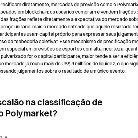
 precificam diretamente, mercados de previsão como o Polymarke
seados em blockchain: os usuários compram e vendem frações s
 das frações reflete diretamente a expectativa do mercado sobr
 preço unitário, mais o mercado entende que aquele resultado te
ticipantes usam capital próprio para expressar seus julgamento
so da “sabedoria coletiva”. Esse mecanismo de precificação mo
em especial em previsões de esportes com alta incerteza: quant
ulverizado for o capital participante, maior tende a ser a eficiên
mercado já reuniu mais de US$ 9 milhões de liquidez, o que signi
essando julgamentos sobre o resultado de um único evento.
alão na classificação de 
no Polymarket?