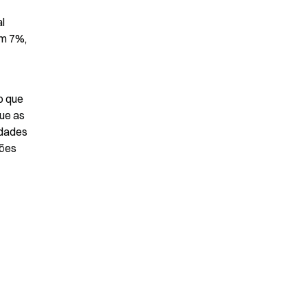
l 
m 7%, 
 que 
ue as 
dades 
ões 