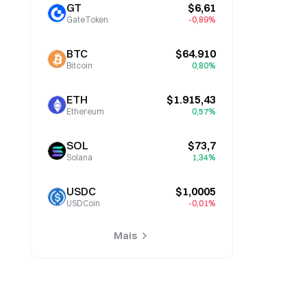
GT
$6,61
GateToken
-0,89%
BTC
$64.910
Bitcoin
0,80%
ETH
$1.915,43
Ethereum
0,57%
SOL
$73,7
Solana
1,34%
USDC
$1,0005
USDCoin
-0,01%
Mais