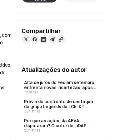
Compartilhar
, com 
e 
ivo, 
Atualizações do autor
e. 
Alta de juros do Fed em setembro
s 
enfrenta novas incertezas: após
a queda inesperada dos
7h atrás
empregos não agrícolas em julho,
Prévia do confronto de destaque
como os mercados de previsão
do grupo Legends da LCK: KT
estão recalibrando os preços?
contra GEN — como o mercado de
16h atrás
previsões da Gate estima as
Por que as ações da AEVA
probabilidades de vitória de 32% e
dispararam? O setor de LiDAR
69%?
está aquecendo, e o novo modelo
20h atrás
de negócios da AEVA é analisado