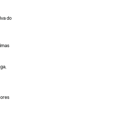
va do 
imas 
ga, 
ores 