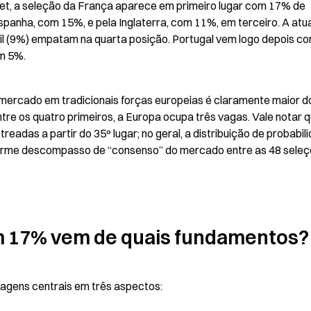
t, a seleção da França aparece em primeiro lugar com 17% de 
spanha, com 15%, e pela Inglaterra, com 11%, em terceiro. A atua
il (9%) empatam na quarta posição. Portugal vem logo depois co
om 5%.
mercado em tradicionais forças europeias é claramente maior do
re os quatro primeiros, a Europa ocupa três vagas. Vale notar q
eadas a partir do 35º lugar; no geral, a distribuição de probabili
norme descompasso de “consenso” do mercado entre as 48 seleç
om 17% vem de quais fundamentos?
agens centrais em três aspectos: