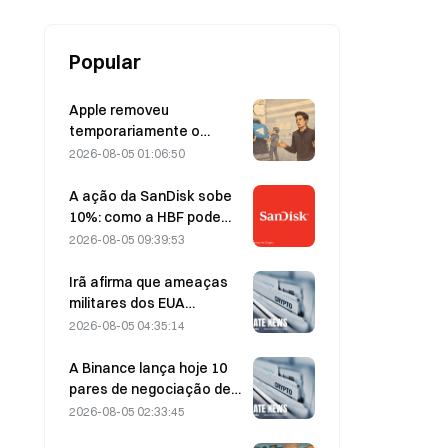
em detalhes.
Popular
Apple removeu
temporariamente o
Telegram por causa de
2026-08-05 01:06:50
CSAM, e Durov rebateu
dizendo ter sido alvo de
A ação da SanDisk sobe
um “ataque de
10%: como a HBF pode
segurança”.
dar início a um novo ciclo
2026-08-05 09:39:53
de armazenamento para
IA — e os resultados
Irã afirma que ameaças
financeiros podem validar
militares dos EUA
a tese de crescimento?
atrasam acordo com Omã
2026-08-05 04:35:14
sobre o Estreito de Ormuz
em 5 de agosto
A Binance lança hoje 10
pares de negociação de
bStocks às 20:00 (UTC+8),
2026-08-05 02:33:45
oferecendo taxa zero