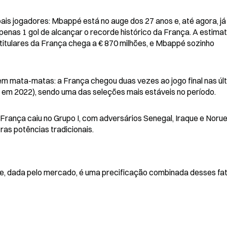
ais jogadores: Mbappé está no auge dos 27 anos e, até agora, já 
penas 1 gol de alcançar o recorde histórico da França. A estimati
itulares da França chega a € 870 milhões, e Mbappé sozinho 
 em mata-matas: a França chegou duas vezes ao jogo final nas últ
em 2022), sendo uma das seleções mais estáveis no período.
França caiu no Grupo I, com adversários Senegal, Iraque e Norue
as potências tradicionais.
e, dada pelo mercado, é uma precificação combinada desses fat