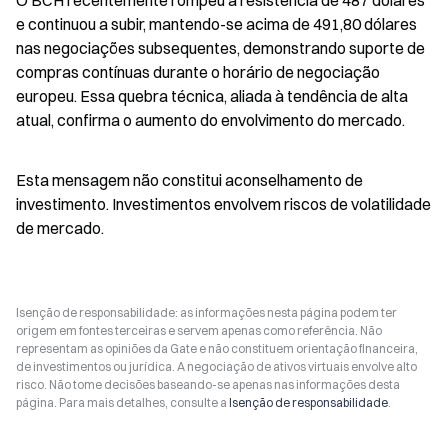
O BCH recentemente rompeu a resistência de 487 dólares 
e continuou a subir, mantendo-se acima de 491,80 dólares 
nas negociações subsequentes, demonstrando suporte de 
compras contínuas durante o horário de negociação 
europeu. Essa quebra técnica, aliada à tendência de alta 
atual, confirma o aumento do envolvimento do mercado.
Esta mensagem não constitui aconselhamento de 
investimento. Investimentos envolvem riscos de volatilidade 
de mercado.
Isenção de responsabilidade: as informações nesta página podem ter
origem em fontes terceiras e servem apenas como referência. Não
representam as opiniões da Gate e não constituem orientação financeira,
de investimentos ou jurídica. A negociação de ativos virtuais envolve alto
risco. Não tome decisões baseando-se apenas nas informações desta
página. Para mais detalhes, consulte a
Isenção de responsabilidade
.