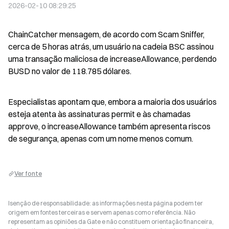
2026-02-10 08:29:25
ChainCatcher mensagem, de acordo com Scam Sniffer, 
cerca de 5 horas atrás, um usuário na cadeia BSC assinou 
uma transação maliciosa de increaseAllowance, perdendo 
BUSD no valor de 118.785 dólares.
Especialistas apontam que, embora a maioria dos usuários 
esteja atenta às assinaturas permit e às chamadas 
approve, o increaseAllowance também apresenta riscos 
de segurança, apenas com um nome menos comum.
Ver fonte
Isenção de responsabilidade: as informações nesta página podem ter
origem em fontes terceiras e servem apenas como referência. Não
representam as opiniões da Gate e não constituem orientação financeira,