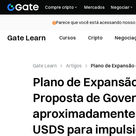
Compre cripto
Mercados
Negociar
Parece que você está acessando nosso s
Gate Learn
Cursos
Cripto
Negocia
Gate Learn
Artigos
Plano de Expansão
Sky Agent: Propost
Plano de Expansão
Governança desti
aproximadamente 
Proposta de Gover
milhões em USDS p
impulsionar o lanç
aproximadamente 
novos agentes
USDS para impulsi