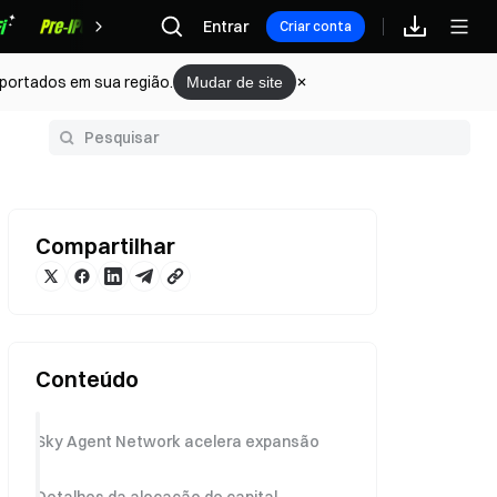
Recompensas
Entrar
Criar conta
portados em sua região.
Mudar de site
sário
Compartilhar
Conteúdo
Sky Agent Network acelera expansão