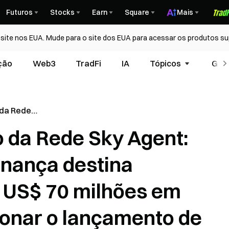
Futuros
Stocks
Earn
Square
Mais
ite nos EUA. Mude para o site dos EUA para acessar os produtos su
ção
Web3
TradFi
IA
Tópicos
Glos
 da Rede
a de
 da Rede Sky Agent:
na
US$ 70
nança destina
ara
amento de
US$ 70 milhões em
onar o lançamento de