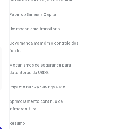
Detalhes da alocação de capital
Papel do Genesis Capital
Um mecanismo transitório
Governança mantém o controle dos
fundos
Mecanismos de segurança para
detentores de USDS
Impacto na Sky Savings Rate
Aprimoramento contínuo da
infraestrutura
Resumo