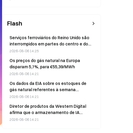
Flash
Serviços ferroviários do Reino Unido são
interrompidos em partes do centro e do
norte da Inglaterra devido a uma queda de
2026-08-06 14:25
energia em 6 de agosto
Os preços do gás natural na Europa
disparam 5,7%, para €55,39/MWh
2026-08-06 14:21
Os dados da EIA sobre os estoques de
gás natural referentes à semana
encerrada em 31 de julho serão
2026-08-06 14:21
divulgados em breve
Diretor de produtos da Western Digital
afirma que o armazenamento de IA
precisa de HDDs para dados de longo
2026-08-06 14:21
prazo em 6 de agosto