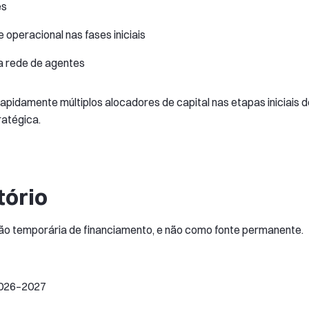
es
operacional nas fases iniciais
a rede de agentes
idamente múltiplos alocadores de capital nas etapas iniciais d
ratégica.
tório
ão temporária de financiamento, e não como fonte permanente.
2026–2027