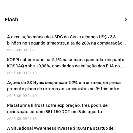
Flash
A circulação média do USDC da Circle alcança US$ 73,3
bilhões no segundo trimestre, alta de 20% na comparação
anual
2026-08-09 07:25
KOSPI sul-coreano cai 5,1% na semana passada, enquanto
KOSDAQ sobe 10,98%, com dados de inflação dos EUA no
foco dos investidores
2026-08-09 07:19
Ações da SK Hynix despencam 52% em um mês; empresa
promete plano de retorno aos acionistas no 3º trimestre
2026-08-09 07:19
Plataforma Bifrost sofre exploração: três pools de
mineração perdem 881.150 DOT em 8 de agosto
2026-08-09 07:16
A Situational Awareness investe $400M na startup de