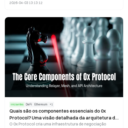
2026-04-03 13:13:12
ecossistema. Com a estruturação da distribuição de
tokens e dos mecanismos de incentivo, Morpho promove o
alinhamento entre as ações dos usuários, o crescimento
do protocolo e a autoridade de governança,
estabelecendo uma estrutura de valor sustentável no
ecossistema de empréstimos descentralizados.
iniciantes
DeFi
Ethereum
+
1
Quais são os componentes essenciais do 0x
Protocol? Uma visão detalhada da arquitetura de
O 0x Protocol cria uma infraestrutura de negociação
Relayer, Mesh e API