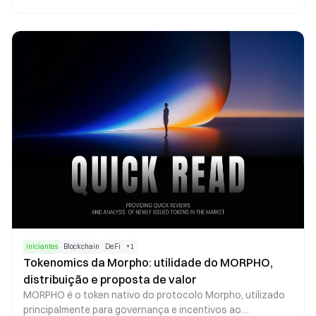
utiliza uma arquitetura de livro de ordens off-chain com
liquidação on-chain, agregando liquidez de múltiplas fontes
para fornecer infraestrutura de negociação para carteiras
e DEXs. Já o Uniswap segue o modelo de Maker de
mercado automatizado (AMM), facilitando swaps de ativos
on-chain por meio de pools de liquidez. A principal
diferença entre ambos está na organização da liquidez. O
0x Protocol prioriza a agregação de ordens e o
roteamento eficiente das negociações, sendo ideal para
oferecer suporte de liquidez essencial a aplicações. O
Uniswap utiliza pools de liquidez para proporcionar
serviços diretos de swap aos usuários, consolidando-se
como uma plataforma robusta para execução de
negociações on-chain.
iniciantes
Blockchain
DeFi
+
1
Tokenomics da Morpho: utilidade do MORPHO,
distribuição e proposta de valor
MORPHO é o token nativo do protocolo Morpho, utilizado
principalmente para governança e incentivos ao