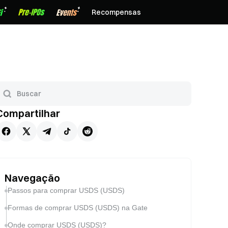
Recompensas
Compartilhar
Navegação
Passos para comprar USDS (USDS)
Formas de comprar USDS (USDS) na Gate
Onde comprar USDS (USDS)?