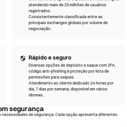
a. Lembre-se de que taxas de gás serão aplicadas e os preços podem
atendendo mais de 20 milhões de usuários
fundidade de liquidez. A maior parte da atividade nas DEXs
registrados.
ereum, BNB Chain e Polygon.
Consistentemente classificada entre as
principais exchanges globais por volume de
negociação.
Rápido e seguro
Diversas opções de depósito e saque com 2FA,
código anti-phishing e proteção por lista de
permissões para saques.
Atendimento ao cliente dedicado 24 horas por
dia, 7 dias por semana, disponível em vários
idiomas.
om segurança
 necessidades de segurança. Cada opção apresenta diferentes