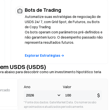
Bots de Trading
Automatize suas estratégias de negociação de
USDS 24/ 7, com Grid Spot, de Futuros, ou Bots
de Copy Trading.
Os bots operam com parâmetros pré-definidos e
não garantem lucro. O desempenho passado não
representa resultados futuros.
Explorar Estratégias →
s em USDS (USDS)
ra abaixo para descobrir como um investimento hipotético teria
Ano
Valor
ercado
$
* Fonte dos dados: Gate Market Data. Os números são
aproximados e atualizados periodicamente.