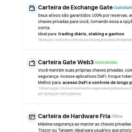
Carteira de Exchange Gate
Custodian
Seus ativos são garantidos 100% por reservas, au
chaves privadas para você, tornando essa a opç
conta.
Ideal para:
trading diário, staking e ganhos
*
Atenção: você não controla as chaves privadas diretament
Carteira Gate Web3
Autocustódia
Você mantém suas próprias chaves privadas, com
segurança. Acesse aplicativos DeFi, troque token
Melhor para:
acesso DeFi e controle de longo 
*
Observação: Você é totalmente responsável pelas suas ch
por qualquer outra pessoa.
Carteira de Hardware Fria
Offline
Máxima segurança ao manter as chaves privadas o
Trezor ou Tangem. Ideal para usuários que prior