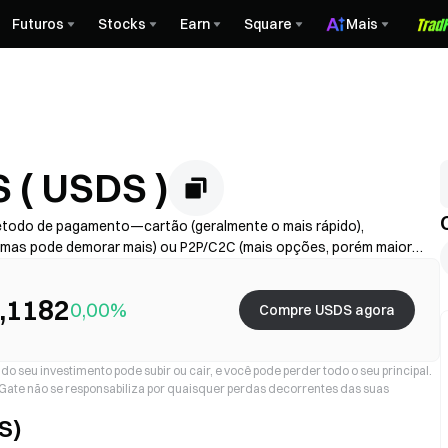
Futuros
Stocks
Earn
Square
Mais
 ( USDS )
todo de pagamento—cartão (geralmente o mais rápido),
 mas pode demorar mais) ou P2P/C2C (mais opções, porém maior
vedor + spread), conclua o KYC se necessário e proteja sua conta
ssamento variam conforme a região e o provedor.
,1182
0,00%
Compre USDS agora
o seu investimento pode subir ou cair, e você pode perder todo o seu principal.
a Gate não se responsabiliza por quaisquer perdas decorrentes das suas
S)