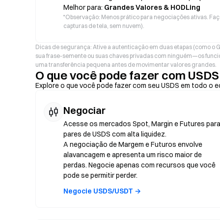
Melhor para:
Grandes Valores & HODLing
*
Observação: Menos prático para negociações ativas. Faç
capturas de tela, sem nuvem).
Dicas de segurança: Ative a autenticação em duas etapas (como o G
sua frase-semente ou suas chaves privadas com ninguém—os funcio
uma transferência pequena antes de movimentar valores grandes.
O que você pode fazer com USDS
Explore o que você pode fazer com seu USDS em todo o e
Negociar
Acesse os mercados Spot, Margin e Futures par
pares de USDS com alta liquidez.
A negociação de Margem e Futuros envolve
alavancagem e apresenta um risco maior de
perdas. Negocie apenas com recursos que você
pode se permitir perder.
Negocie USDS/USDT →