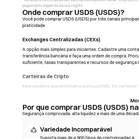
pagamento depende da sua região.
Onde comprar USDS (USDS)?
Você pode comprar USDS (USDS) por três canais principai
praticidade.
Exchanges Centralizadas (CEXs)
A opção mais simples para iniciantes. Cadastre uma conta,
transferência bancária e faça uma ordem de compra. Pro
suficiente, taxas transparentes e recursos de segurança
Carteiras de Cripto
Para usuários que priorizam a autocustódia. As carteira
privadas e faça swaps de tokens diretamente pela interf
rampas fiat, possibilitando a compra de USDS com cartão
Por que comprar USDS (USDS) na
backup da sua frase-semente e verifique os endereços do
Segurança comprovada, alta liquidez e mais de uma décad
Exchanges Descentralizadas (DEXs)
Variedade Incomparável
Negocie peer-to-peer sem intermediários. As DEXs utilizam
blockchain—não é necessário registro ou verificação de i
Suporta mais de 4.900 tipos de criptomoedas e