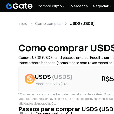
Compre cripto
Mercados
Negociar
Início
Como comprar
USDS (USDS)
Como comprar USDS
Compre USDS (USDS) em 4 passos simples. Escolha um mé
transferência bancária (normalmente com taxas menores,
risco de golpe)—depois confira o custo total (taxa do pro
com 2FA. Disponibilidade, limites, taxas e tempo de proce
USDS
(
USDS
)
R$5
Preço do USDS (24h)
*
Os preços das criptomoedas podem ser altamente voláteis. O valor d
Você é o único responsável pelas suas decisões de investimento, e 
atividades de negociação.
Passos para comprar USDS (USD
Etapa 1 –
Crie uma conta na Gate