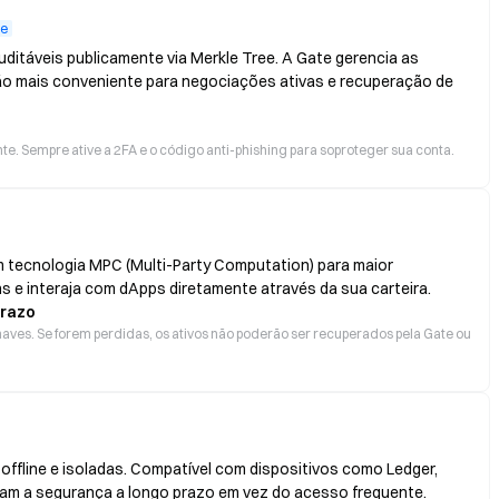
te
ditáveis publicamente via Merkle Tree. A Gate gerencia as
ão mais conveniente para negociações ativas e recuperação de
e. Sempre ative a 2FA e o código anti-phishing para soproteger sua conta.
 tecnologia MPC (Multi-Party Computation) para maior
s e interaja com dApps diretamente através da sua carteira.
prazo
aves. Se forem perdidas, os ativos não poderão ser recuperados pela Gate ou
ffline e isoladas. Compatível com dispositivos como Ledger,
izam a segurança a longo prazo em vez do acesso frequente.