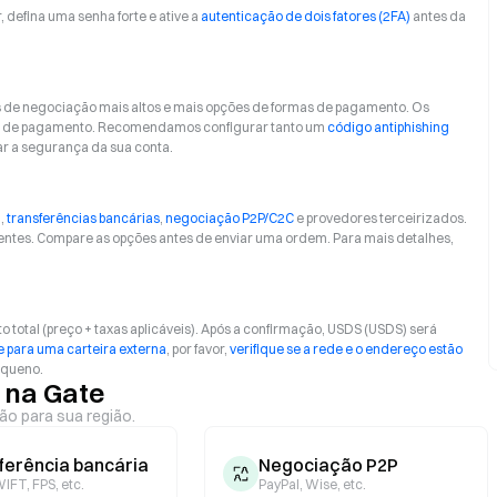
r, defina uma senha forte e ative a
autenticação de dois fatores (2FA)
antes da
s de negociação mais altos e mais opções de formas de pagamento. Os
orma de pagamento. Recomendamos configurar tanto um
código antiphishing
ar a segurança da sua conta.
)
,
transferências bancárias
,
negociação P2P/C2C
e provedores terceirizados.
entes. Compare as opções antes de enviar uma ordem. Para mais detalhes,
 total (preço + taxas aplicáveis). Após a confirmação, USDS (USDS) será
 para uma carteira externa
, por favor,
verifique se a rede e o endereço estão
equeno.
 na Gate
ão para sua região.
ferência bancária
Negociação P2P
IFT, FPS, etc.
PayPal, Wise, etc.