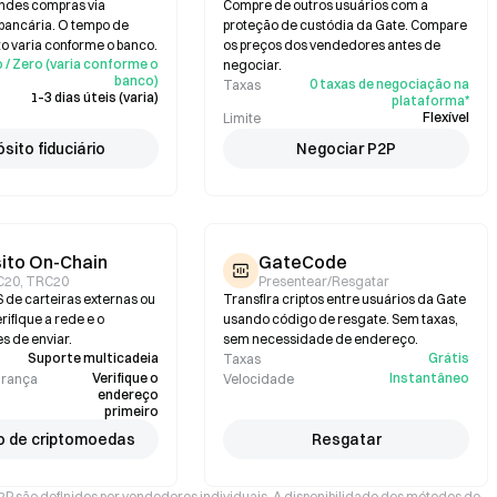
andes compras via
Compre de outros usuários com a
 bancária. O tempo de
proteção de custódia da Gate. Compare
 varia conforme o banco.
os preços dos vendedores antes de
 / Zero (varia conforme o
negociar.
banco)
0 taxas de negociação na
Taxas
1–3 dias úteis (varia)
plataforma*
Flexível
Limite
sito fiduciário
Negociar P2P
ito On-Chain
GateCode
C20, TRC20
Presentear/Resgatar
 de carteiras externas ou
Transfira criptos entre usuários da Gate
ifique a rede e o
usando código de resgate. Sem taxas,
s de enviar.
sem necessidade de endereço.
Suporte multicadeia
Grátis
Taxas
Verifique o
Instantâneo
urança
Velocidade
endereço
primeiro
o de criptomoedas
Resgatar
P2P são definidos por vendedores individuais. A disponibilidade dos métodos de