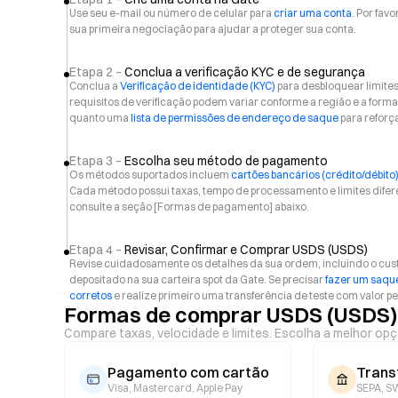
Use seu e-mail ou número de celular para
criar uma conta
. Por favo
sua primeira negociação para ajudar a proteger sua conta.
Etapa 2 –
Conclua a verificação KYC e de segurança
Conclua a
Verificação de identidade (KYC)
para desbloquear limite
requisitos de verificação podem variar conforme a região e a f
quanto uma
lista de permissões de endereço de saque
para reforç
Etapa 3 –
Escolha seu método de pagamento
Os métodos suportados incluem
cartões bancários (crédito/débito
Cada método possui taxas, tempo de processamento e limites difer
consulte a seção [Formas de pagamento] abaixo.
Etapa 4 –
Revisar, Confirmar e Comprar USDS (USDS)
Revise cuidadosamente os detalhes da sua ordem, incluindo o custo
depositado na sua carteira spot da Gate. Se precisar
fazer um saque
corretos
e realize primeiro uma transferência de teste com valor p
Formas de comprar USDS (USDS)
Compare taxas, velocidade e limites. Escolha a melhor opç
Pagamento com cartão
Trans
Visa, Mastercard, Apple Pay
SEPA, SW