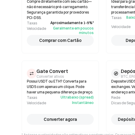
Compre diretamente com seu cartão—
Ideal para gr
não é necessário pré-carregamento.
transferência
Segurança garantida por provedores
processamento
Baixo
PCI-DSS.
Taxas
Aproximadamente 1–5%*
Taxas
Velocidade
Geralmente em poucos
Velocidade
minutos
Comprar com Cartão
Depó
Gate Convert
Depós
Converter ativos
BTC, ER
Possui USDT ou ETH? Converta para
Deposite USDS
USDS com apenas um clique. Pode
exchanges. Ver
haver uma pequena diferença de preço.
endereço ante
Ultrabaixo (spread)
Taxas
Rede
Instantâneo
Velocidade
Dicas de Seg
Converter agora
Depósit
* As taxas e velocidades são estimativas e podem variar. Os preços 