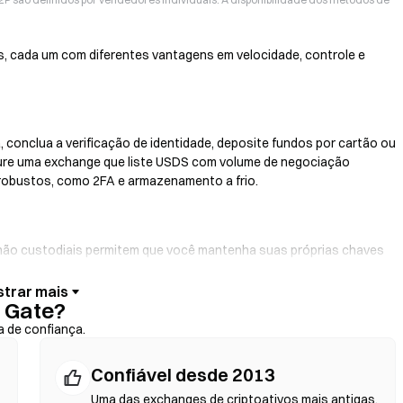
s, cada um com diferentes vantagens em velocidade, controle e
 conclua a verificação de identidade, deposite fundos por cartão ou
cure uma exchange que liste USDS com volume de negociação
 robustos, como 2FA e armazenamento a frio.
s não custodiais permitem que você mantenha suas próprias chaves
ace da carteira. Algumas carteiras também oferecem integração com
 de crédito sem precisar passar por uma exchange. Sempre faça
 Gate?
s contratos antes de confirmar qualquer transação.
a de confiança.
Confiável desde 2013
 contratos inteligentes para realizar trocas diretamente na
dentidade. Conecte uma carteira compatível, escolha o par de
Uma das exchanges de criptoativos mais antigas,