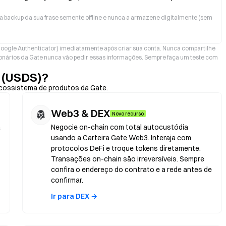
a backup da sua frase semente offline e nunca a armazene digitalmente (sem
oogle Authenticator) imediatamente após criar sua conta. Nunca compartilhe
nários da Gate nunca vão pedir essas informações. Sempre faça um teste com
 (USDS)?
cossistema de produtos da Gate.
Web3 & DEX
Novo recurso
a
Negocie on-chain com total autocustódia
usando a Carteira Gate Web3. Interaja com
protocolos DeFi e troque tokens diretamente.
Transações on-chain são irreversíveis. Sempre
confira o endereço do contrato e a rede antes de
confirmar.
Ir para DEX →