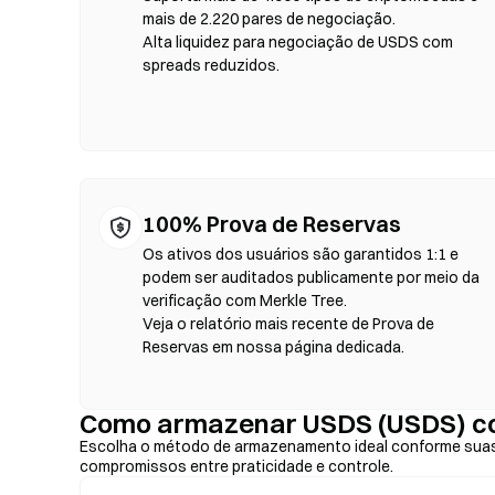
tokens, defina a tolerância de slippage e confirme a troc
mais de 2.220 pares de negociação.
variar em relação aos mercados centralizados devido à pro
Alta liquidez para negociação de USDS com
acontece em blockchains compatíveis com EVM, como Eth
spreads reduzidos.
100% Prova de Reservas
Os ativos dos usuários são garantidos 1:1 e
podem ser auditados publicamente por meio da
verificação com Merkle Tree.
Veja o relatório mais recente de Prova de
Reservas em nossa página dedicada.
Como armazenar USDS (USDS) c
Escolha o método de armazenamento ideal conforme suas
compromissos entre praticidade e controle.