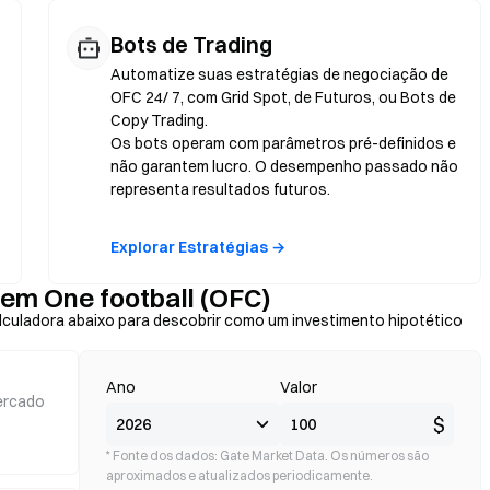
Bots de Trading
Automatize suas estratégias de negociação de
OFC 24/ 7, com Grid Spot, de Futuros, ou Bots de
Copy Trading.
Os bots operam com parâmetros pré-definidos e
não garantem lucro. O desempenho passado não
representa resultados futuros.
Explorar Estratégias →
 em One football (OFC)
lculadora abaixo para descobrir como um investimento hipotético
Ano
Valor
ercado
$
* Fonte dos dados: Gate Market Data. Os números são
aproximados e atualizados periodicamente.