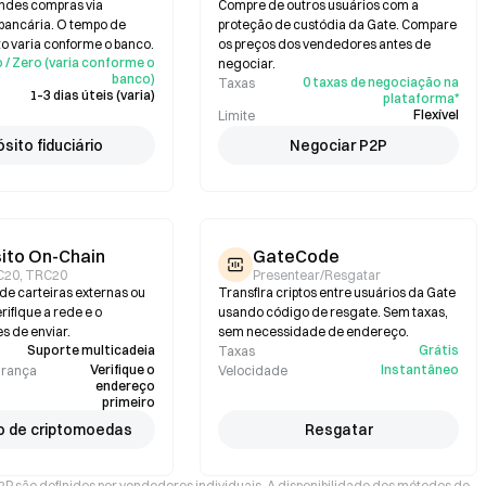
andes compras via
Compre de outros usuários com a
 bancária. O tempo de
proteção de custódia da Gate. Compare
 varia conforme o banco.
os preços dos vendedores antes de
 / Zero (varia conforme o
negociar.
banco)
0 taxas de negociação na
Taxas
1–3 dias úteis (varia)
plataforma*
Flexível
Limite
sito fiduciário
Negociar P2P
ito On-Chain
GateCode
C20, TRC20
Presentear/Resgatar
de carteiras externas ou
Transfira criptos entre usuários da Gate
ifique a rede e o
usando código de resgate. Sem taxas,
s de enviar.
sem necessidade de endereço.
Suporte multicadeia
Grátis
Taxas
Verifique o
Instantâneo
urança
Velocidade
endereço
primeiro
o de criptomoedas
Resgatar
P2P são definidos por vendedores individuais. A disponibilidade dos métodos de