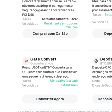
Compre diretamente com seu cartão—
Ideal para gr
não é necessário pré-carregamento.
transferência
Segurança garantida por provedores
processamento
Baixo
PCI-DSS.
Taxas
Aproximadamente 1–5%*
Taxas
Velocidade
Geralmente em poucos
Velocidade
minutos
Comprar com Cartão
Depó
Gate Convert
Depós
Converter ativos
BTC, ER
Possui USDT ou ETH? Converta para
Deposite OFC 
OFC com apenas um clique. Pode haver
exchanges. Ver
uma pequena diferença de preço.
endereço ante
Ultrabaixo (spread)
Taxas
Rede
Instantâneo
Velocidade
Dicas de Seg
Converter agora
Depósit
* As taxas e velocidades são estimativas e podem variar. Os preços 