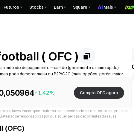
Futuros
Stocks
Earn
Square
Mais
otball ( OFC )
 um método de pagamento—cartão (geralmente o mais rápido),
 mas pode demorar mais) ou P2P/C2C (mais opções, porém maior
vedor + spread), conclua o KYC se necessário e proteja sua conta
ssamento variam conforme a região e o provedor.
0,050964
+1,42%
Compre OFC agora
o seu investimento pode subir ou cair, e você pode perder todo o seu principal.
a Gate não se responsabiliza por quaisquer perdas decorrentes das suas
l (OFC)