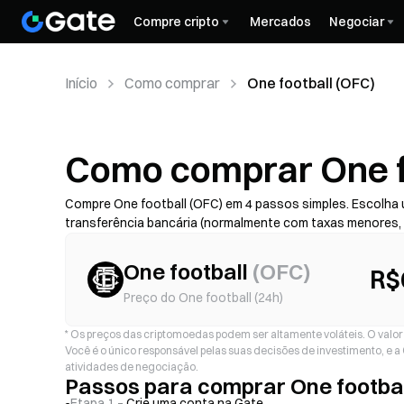
Compre cripto
Mercados
Negociar
Início
Como comprar
One football (OFC)
Como comprar One fo
Compre One football (OFC) em 4 passos simples. Escolha
transferência bancária (normalmente com taxas menores,
risco de golpe)—depois confira o custo total (taxa do pro
com 2FA. Disponibilidade, limites, taxas e tempo de proce
One football
(
OFC
)
R$
Preço do One football (24h)
*
Os preços das criptomoedas podem ser altamente voláteis. O valor d
Você é o único responsável pelas suas decisões de investimento, e 
atividades de negociação.
Passos para comprar One footbal
Etapa 1 –
Crie uma conta na Gate