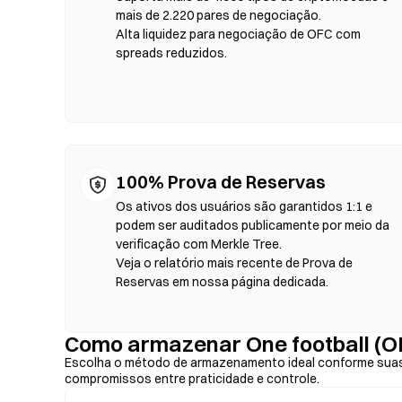
tokens, defina a tolerância de slippage e confirme a troc
mais de 2.220 pares de negociação.
variar em relação aos mercados centralizados devido à pro
Alta liquidez para negociação de OFC com
acontece em blockchains compatíveis com EVM, como Eth
spreads reduzidos.
100% Prova de Reservas
Os ativos dos usuários são garantidos 1:1 e
podem ser auditados publicamente por meio da
verificação com Merkle Tree.
Veja o relatório mais recente de Prova de
Reservas em nossa página dedicada.
Como armazenar One football (
Escolha o método de armazenamento ideal conforme suas
compromissos entre praticidade e controle.