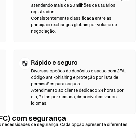
a. Lembre-se de que taxas de gás serão aplicadas e os preços podem
atendendo mais de 20 milhões de usuários
fundidade de liquidez. A maior parte da atividade nas DEXs
registrados.
ereum, BNB Chain e Polygon.
Consistentemente classificada entre as
principais exchanges globais por volume de
negociação.
Rápido e seguro
Diversas opções de depósito e saque com 2FA,
código anti-phishing e proteção por lista de
permissões para saques.
Atendimento ao cliente dedicado 24 horas por
dia, 7 dias por semana, disponível em vários
idiomas.
OFC) com segurança
 necessidades de segurança. Cada opção apresenta diferentes