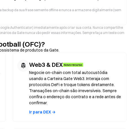
a backup da sua frase semente offline e nunca a armazene digitalmente (sem
oogle Authenticator) imediatamente após criar sua conta. Nunca compartilhe
nários da Gate nunca vão pedir essas informações. Sempre faça um teste com
ootball (OFC)?
ossistema de produtos da Gate.
Web3 & DEX
Novo recurso
a
Negocie on-chain com total autocustódia
usando a Carteira Gate Web3. Interaja com
protocolos DeFi e troque tokens diretamente.
Transações on-chain são irreversíveis. Sempre
confira o endereço do contrato e a rede antes de
confirmar.
Ir para DEX →