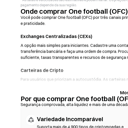
pagamento depende da sua região.
Onde comprar One football (OFC
Você pode comprar One football (OFC) por três canais pri
e praticidade.
Exchanges Centralizadas (CEXs)
A opção mais simples para iniciantes. Cadastre uma conta,
transferência bancária e faça uma ordem de compra. Pro
suficiente, taxas transparentes e recursos de segurança
Carteiras de Cripto
Para usuários que priorizam a autocustódia. As carteira
privadas e faça swaps de tokens diretamente pela interf
rampas fiat, possibilitando a compra de OFC com cartão 
Por que comprar One football (O
backup da sua frase-semente e verifique os endereços do
Segurança comprovada, alta liquidez e mais de uma décad
Exchanges Descentralizadas (DEXs)
Variedade Incomparável
Negocie peer-to-peer sem intermediários. As DEXs utilizam
blockchain—não é necessário registro ou verificação de i
Suporta mais de 4.900 tipos de criptomoedas e