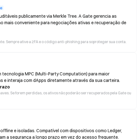
te
ditáveis publicamente via Merkle Tree. A Gate gerencia as
ão mais conveniente para negociações ativas e recuperação de
e. Sempre ative a 2FA e o código anti-phishing para soproteger sua conta.
 tecnologia MPC (Multi-Party Computation) para maior
s e interaja com dApps diretamente através da sua carteira.
prazo
aves. Se forem perdidas, os ativos não poderão ser recuperados pela Gate ou
ffline e isoladas. Compatível com dispositivos como Ledger,
izam a segurança a longo prazo em vez do acesso frequente.