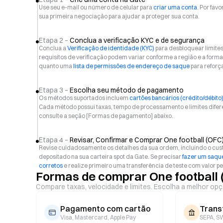
Use seu e-mail ou número de celular para
criar uma conta
. Por favo
sua primeira negociação para ajudar a proteger sua conta.
Etapa 2 –
Conclua a verificação KYC e de segurança
Conclua a
Verificação de identidade (KYC)
para desbloquear limite
requisitos de verificação podem variar conforme a região e a f
quanto uma
lista de permissões de endereço de saque
para reforç
Etapa 3 –
Escolha seu método de pagamento
Os métodos suportados incluem
cartões bancários (crédito/débito
Cada método possui taxas, tempo de processamento e limites difer
consulte a seção [Formas de pagamento] abaixo.
Etapa 4 –
Revisar, Confirmar e Comprar One football (OFC
Revise cuidadosamente os detalhes da sua ordem, incluindo o custo 
depositado na sua carteira spot da Gate. Se precisar
fazer um saque
corretos
e realize primeiro uma transferência de teste com valor p
Formas de comprar One football 
Compare taxas, velocidade e limites. Escolha a melhor opç
Pagamento com cartão
Trans
Visa, Mastercard, Apple Pay
SEPA, SW