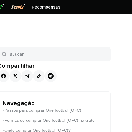
Recompensas
Compartilhar
Navegação
Passos para comprar One football (OFC)
Formas de comprar One football (OFC) na Gate
Onde comprar One football (OFC)?