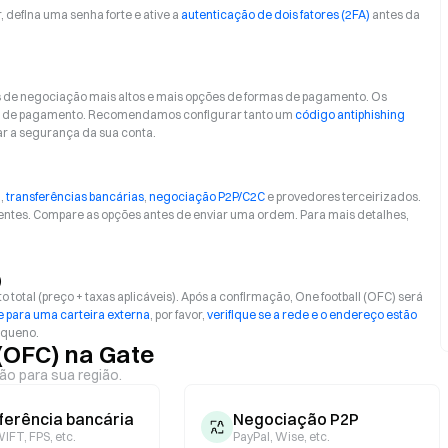
r, defina uma senha forte e ative a
autenticação de dois fatores (2FA)
antes da
s de negociação mais altos e mais opções de formas de pagamento. Os
orma de pagamento. Recomendamos configurar tanto um
código antiphishing
ar a segurança da sua conta.
)
,
transferências bancárias
,
negociação P2P/C2C
e provedores terceirizados.
entes. Compare as opções antes de enviar uma ordem. Para mais detalhes,
)
total (preço + taxas aplicáveis). Após a confirmação, One football (OFC) será
 para uma carteira externa
, por favor,
verifique se a rede e o endereço estão
equeno.
(OFC) na Gate
ão para sua região.
ferência bancária
Negociação P2P
IFT, FPS, etc.
PayPal, Wise, etc.