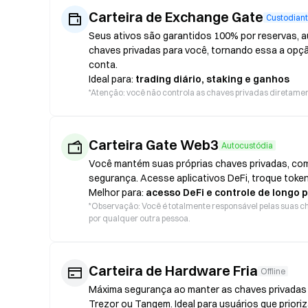
Carteira de Exchange Gate
Custodian
Seus ativos são garantidos 100% por reservas, au
chaves privadas para você, tornando essa a opç
conta.
Ideal para:
trading diário, staking e ganhos
*
Atenção: você não controla as chaves privadas diretament
Carteira Gate Web3
Autocustódia
Você mantém suas próprias chaves privadas, com
segurança. Acesse aplicativos DeFi, troque token
Melhor para:
acesso DeFi e controle de longo 
*
Observação: Você é totalmente responsável pelas suas ch
por qualquer outra pessoa.
Carteira de Hardware Fria
Offline
Máxima segurança ao manter as chaves privadas o
Trezor ou Tangem. Ideal para usuários que prior