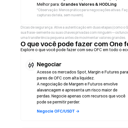
Melhor para:
Grandes Valores & HODLing
*
Observação: Menos prático para negociações ativas. Faç
capturas de tela, sem nuvem).
Dicas de segurança: Ative a autenticação em duas etapas (como o G
sua frase-semente ou suas chaves privadas com ninguém—os funcio
uma transferência pequena antes de movimentar valores grandes.
O que você pode fazer com One f
Explore o que você pode fazer com seu OFC em todo o ec
Negociar
Acesse os mercados Spot, Margin e Futures par
pares de OFC com alta liquidez.
A negociação de Margem e Futuros envolve
alavancagem e apresenta um risco maior de
perdas. Negocie apenas com recursos que você
pode se permitir perder.
Negocie OFC/USDT →