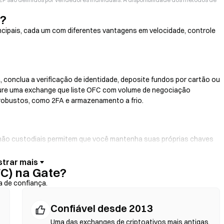
)?
ncipais, cada um com diferentes vantagens em velocidade, controle
 conclua a verificação de identidade, deposite fundos por cartão ou
cure uma exchange que liste OFC com volume de negociação
 robustos, como 2FA e armazenamento a frio.
s não custodiais permitem que você mantenha suas próprias chaves
ace da carteira. Algumas carteiras também oferecem integração com
de crédito sem precisar passar por uma exchange. Sempre faça
FC) na Gate?
s contratos antes de confirmar qualquer transação.
a de confiança.
Confiável desde 2013
 contratos inteligentes para realizar trocas diretamente na
dentidade. Conecte uma carteira compatível, escolha o par de
Uma das exchanges de criptoativos mais antigas,