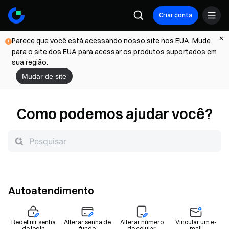
Criar conta
Parece que você está acessando nosso site nos EUA. Mude
para o site dos EUA para acessar os produtos suportados em
sua região.
Mudar de site
Como podemos ajudar você?
Autoatendimento
Redefinir senha
Alterar senha de
Alterar número
Vincular um e-
de login
fundo
de celular
mail