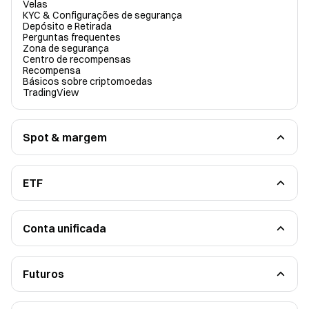
Velas
KYC & Configurações de segurança
Depósito e Retirada
Perguntas frequentes
Zona de segurança
Centro de recompensas
Recompensa
Básicos sobre criptomoedas
TradingView
Spot & margem
Spot
Negociação de margem
Stocks
Transação delegada
ETF
Guia do Iniciante
Diretrizes funcionais
Conta unificada
Visão geral da conta unificada
Mecanismo de controle de risco
Futuros
Guia do Iniciante
Conhecimentos práticos em negociação de futuros
Futuros perpétuos