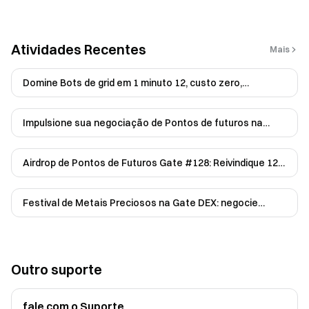
Atividades Recentes
Mais
Domine Bots de grid em 1 minuto 12, custo zero,
exclusivo para novos usuários de bots
Impulsione sua negociação de Pontos de futuros na
Gate: negocie diariamente e ganhe até 200 USDT
Airdrop de Pontos de Futuros Gate #128: Reivindique 12
GUSD e 100 USDT
Festival de Metais Preciosos na Gate DEX: negocie
Perpétuos de Ouro e Prata e compartilhe 20.000 US...
Outro suporte
fale com o Suporte