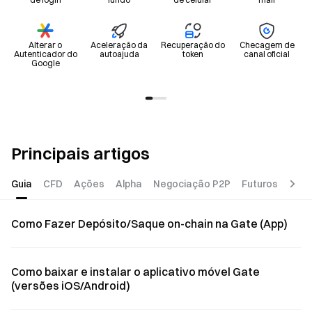
Alterar o
Aceleração da
Recuperação do
Checagem de
Autenticador do
autoajuda
token
canal oficial
Google
Principais artigos
Guia
CFD
Ações
Alpha
Negociação P2P
Futuros
Fina
Como Fazer Depósito/Saque on-chain na Gate (App)
Como baixar e instalar o aplicativo móvel Gate
(versões iOS/Android)