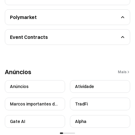
Tarefa de postagem
Tarefa de recomendação
Polymarket
Guia para Iniciantes
Conhecimentos práticos em negociação de futuros
Event Contracts
Functional Guidelines
FAQ
Anúncios
Mais
Anúncios
Atividade
Marcos importantes da
TradFi
marca
Gate AI
Alpha