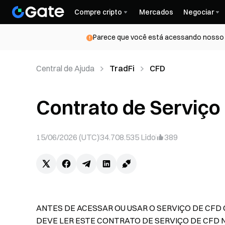
Compre cripto
Mercados
Negociar
Parece que você está acessando nosso s
Central de Ajuda
TradFi
CFD
Contrato de Serviço
15/06/2026 (UTC)
34.708.535
Lido
389
ANTES DE ACESSAR OU USAR O SERVIÇO DE CFD
DEVE LER ESTE CONTRATO DE SERVIÇO DE CFD 