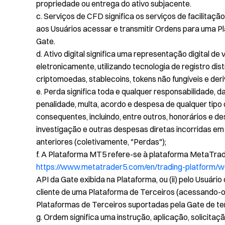
propriedade ou entrega do ativo subjacente.
c. Serviços de CFD significa os serviços de facilitaç
aos Usuários acessar e transmitir Ordens para uma Pl
Gate.
d. Ativo digital significa uma representação digital d
eletronicamente, utilizando tecnologia de registro distr
criptomoedas, stablecoins, tokens não fungíveis e deri
e. Perda significa toda e qualquer responsabilidade, 
penalidade, multa, acordo e despesa de qualquer tipo o
consequentes, incluindo, entre outros, honorários e de
investigação e outras despesas diretas incorridas e
anteriores (coletivamente, "Perdas");
f. A Plataforma MT5 refere-se à plataforma MetaTrad
https://www.metatrader5.com/en/trading-platform/w
API da Gate exibida na Plataforma, ou (ii) pelo Usuár
cliente de uma Plataforma de Terceiros (acessando-o 
Plataformas de Terceiros suportadas pela Gate de 
g. Ordem significa uma instrução, aplicação, solicita