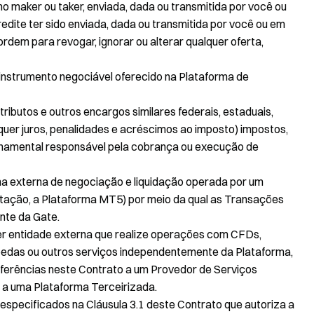
maker ou taker, enviada, dada ou transmitida por você ou
dite ter sido enviada, dada ou transmitida por você ou em
ordem para revogar, ignorar ou alterar qualquer oferta,
r instrumento negociável oferecido na Plataforma de
 tributos e outros encargos similares federais, estaduais,
quer juros, penalidades e acréscimos ao imposto) impostos,
rnamental responsável pela cobrança ou execução de
rma externa de negociação e liquidação operada por um
mitação, a Plataforma MT5) por meio da qual as Transações
nte da Gate.
uer entidade externa que realize operações com CFDs,
oedas ou outros serviços independentemente da Plataforma,
referências neste Contrato a um Provedor de Serviços
 a uma Plataforma Terceirizada.
 especificados na Cláusula 3.1 deste Contrato que autoriza a