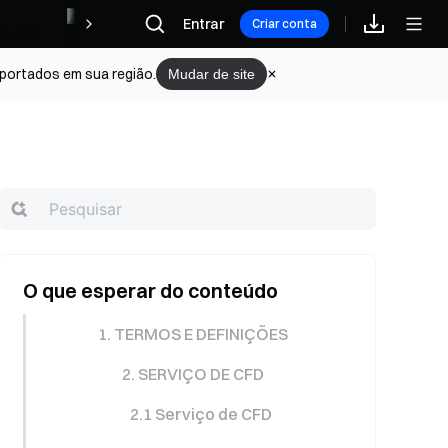
Recompensas
Entrar
Criar conta
portados em sua região.
Mudar de site
O que esperar do conteúdo
1. TERMOS E DEFINIÇÕES
2. SERVIÇO DE CFD
2.1 Serviço de CFD