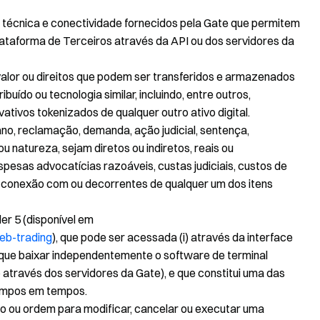
ão técnica e conectividade fornecidos pela Gate que permitem
ataforma de Terceiros através da API ou dos servidores da
e valor ou direitos que podem ser transferidos e armazenados
ibuído ou tecnologia similar, incluindo, entre outros,
vativos tokenizados de qualquer outro ativo digital.
dano, reclamação, demanda, ação judicial, sentença,
u natureza, sejam diretos ou indiretos, reais ou
spesas advocatícias razoáveis, custas judiciais, custos de
m conexão com ou decorrentes de qualquer um dos itens
er 5 (disponível em
eb-trading
), que pode ser acessada (i) através da interface
io que baixar independentemente o software de terminal
através dos servidores da Gate), e que constitui uma das
tempos em tempos.
ção ou ordem para modificar, cancelar ou executar uma