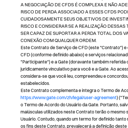
A NEGOCIAÇÃO DE CFDS É COMPLEXA E NÃO ADE
RISCO DE PERDA ASSOCIADO A ESSES CFDS POD
CUIDADOSAMENTE SEUS OBJETIVOS DE INVESTI
RISCO E CONSIDERAR SE A REALIZAÇÃO DESSAS
SER CAPAZ DE SUPORTAR A PERDA TOTAL DOS V
CONEXÃO COM QUALQUER ORDEM.
Este Contrato de Serviço de CFD (este "Contrato") e
CFD (conforme definido abaixo) e serviços relacionado
"Participante") e a Gate (doravante também referida c
juridicamente vinculativo para você e a Gate. Ao ace
considera-se que você leu, compreendeu e concordou
estabelecidos.
Este Contrato complementa e integra o Termo de Aco
https://www.gate.com/zh/legal/user-agreement
) ("T
o Termo de Acordo do Usuário da Gate. Portanto, sal
maiúsculas utilizados neste Contrato terão o mesmo s
Usuário. Contudo, quando um termo for definido tanto
os fins deste Contrato, prevalecerá a definição deste