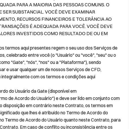
QUADA PARA A MAIORIA DAS PESSOAS COMUNS. O
E SER SUBSTANCIAL. VOCÊ DEVE EXAMINAR
MENTO, RECURSOS FINANCEIROS E TOLERÂNCIA AO
 TRANSAÇÕES É ADEQUADA PARA VOCÊ. VOCÊ DEVE
ALORES INVESTIDOS COMO RESULTADO DE OU EM
 os termos aqui presentes regem o seu uso dos Serviços de
s, celebrado entre você (o "Usuário" ou "você", "seu" ou o
omo "Gate", "nós", "nos" ou a "Plataforma"), sendo
ssar e usar qualquer um de nossos Serviços de CFD,
 integralmente com os termos e condições aqui
rdo do Usuário da Gate (disponível em
ermo de Acordo do Usuário") e deve ser lido em conjunto com
vo disposição em contrário neste Contrato, os termos em
ignificado que lhes é atribuído no Termo de Acordo do
 no Termo de Acordo do Usuário quanto neste Contrato, para
 Contrato. Em caso de conflito ou inconsistência entre os