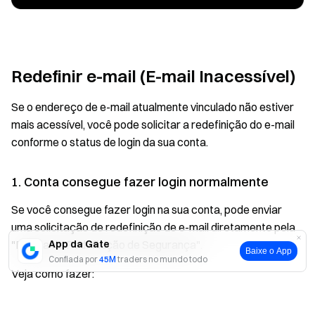
Redefinir e-mail (E-mail Inacessível)
Se o endereço de e-mail atualmente vinculado não estiver
mais acessível, você pode solicitar a redefinição do e-mail
conforme o status de login da sua conta.
1. Conta consegue fazer login normalmente
Se você consegue fazer login na sua conta, pode enviar
uma solicitação de redefinição de e-mail diretamente pela
App da Gate
"Página de Redefinição de Segurança".
Baixe o App
Confiada por
45M
traders no mundo todo
Veja como fazer:
Sim
Não
Faça login na sua conta (pelo Web ou App).