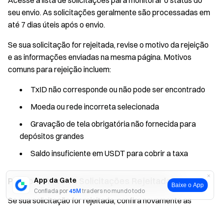
Acesse a lista de solicitações para monitorar o status do
seu envio. As solicitações geralmente são processadas em
até 7 dias úteis após o envio.
Se sua solicitação for rejeitada, revise o motivo da rejeição
e as informações enviadas na mesma página. Motivos
comuns para rejeição incluem:
TxID não corresponde ou não pode ser encontrado
Moeda ou rede incorreta selecionada
Gravação de tela obrigatória não fornecida para
depósitos grandes
Saldo insuficiente em USDT para cobrir a taxa
Passo 6: Resolva Solicitações Rejeitadas
App da Gate
Baixe o App
Confiada por
45M
traders no mundo todo
Se sua solicitação for rejeitada, confira novamente as
informações enviadas em comparação com os dados do
Sim
Não