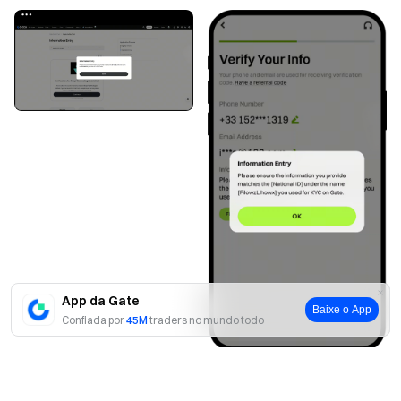
App da Gate
Baixe o App
Confiada por
45M
traders no mundo todo
Sim
Não