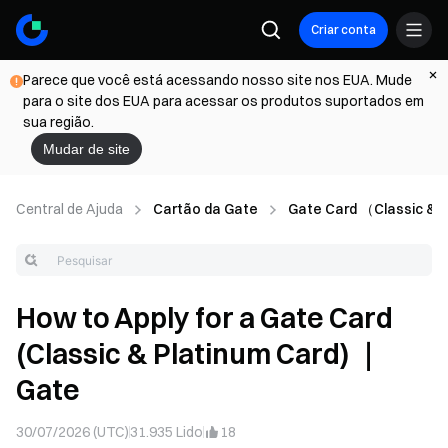
Criar conta
Parece que você está acessando nosso site nos EUA. Mude
para o site dos EUA para acessar os produtos suportados em
sua região.
Mudar de site
Central de Ajuda
Cartão da Gate
Gate Card （Classic & 
How to Apply for a Gate Card
(Classic & Platinum Card) ｜
Gate
30/07/2026 (UTC)
31.935
Lido
18