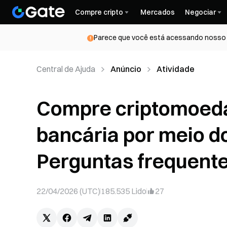
Compre cripto
Mercados
Negociar
Parece que você está acessando nosso s
Central de Ajuda
Anúncio
Atividade
Compre criptomoeda
bancária por meio d
Perguntas frequent
22/04/2026 (UTC)
185.535
Lido
27