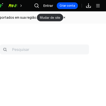
Recompensas
Entrar
Criar conta
portados em sua região.
Mudar de site