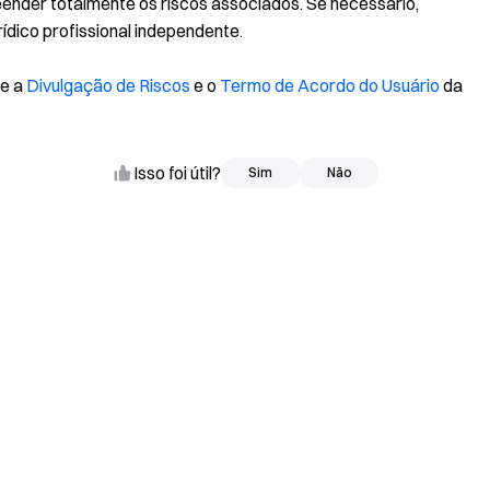
eender totalmente os riscos associados. Se necessário,
ídico profissional independente.
te a
Divulgação de Riscos
e o
Termo de Acordo do Usuário
da
Isso foi útil?
Sim
Sim
Não
Não