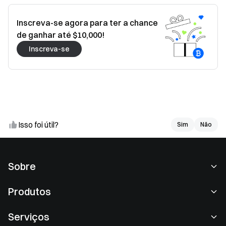
Inscreva-se agora para ter a chance
de ganhar até $10,000!
Inscreva-se
Isso foi útil?
Sim
Sim
Não
Não
Sobre
Sobre nós
Produtos
Carreiras
P2P
Serviços
Redação