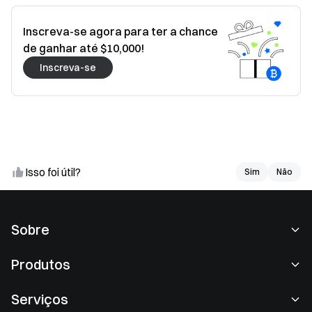
Inscreva-se agora para ter a chance
de ganhar até $10,000!
Inscreva-se
Isso foi útil?
Sim
Sim
Não
Não
Sobre
Sobre nós
Produtos
Carreiras
P2P
Serviços
Redação