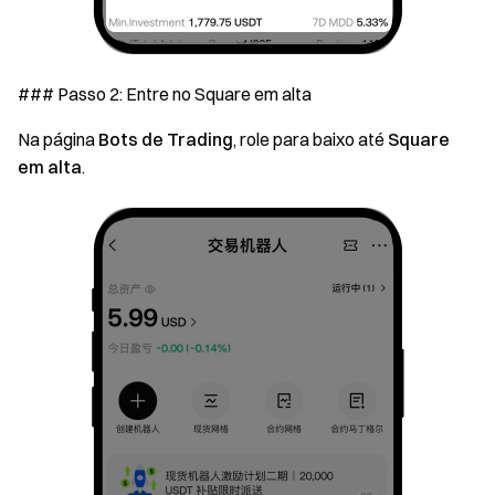
### Passo 2: Entre no Square em alta
Na página
Bots de Trading
, role para baixo até
Square
em alta
.