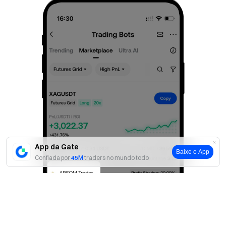
App da Gate
Baixe o App
Confiada por
45M
traders no mundo todo
Sim
Não