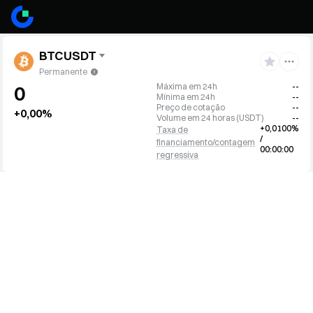
BTCUSDT
Permanente
Máxima em 24h
--
0
Mínima em 24h
--
Preço de cotação
--
+0,00%
Volume em 24 horas
(
USDT
)
--
+0,0100%
Taxa de
/
financiamento/contagem
00:00:00
regressiva