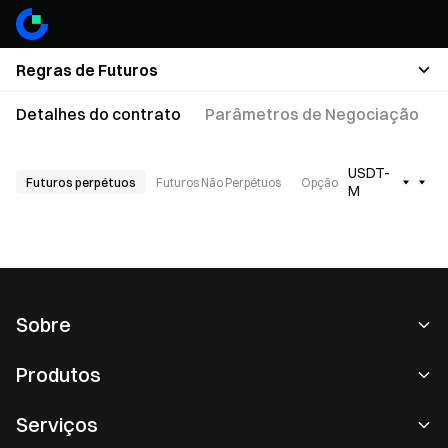
Regras de Futuros
Detalhes do contrato
Parâmetros de Negociação
USDT-
Futuros perpétuos
Futuros Não Perpétuos
Opção
M
Sobre
Sobre nós
Produtos
Carreiras
P2P
Serviços
Redação
Conversão e block negociação