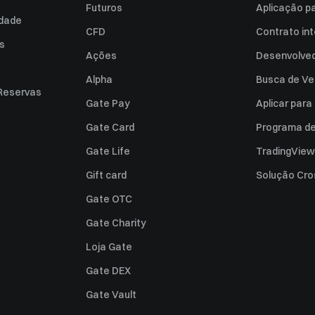
Futuros
Aplicação p
idade
CFD
Contrato int
es
Ações
Desenvolved
Alpha
Busca de Ve
Reservas
Gate Pay
Aplicar par
Gate Card
Programa de 
Gate Life
TradingView
Gift card
Solução Cro
Gate OTC
Gate Charity
Loja Gate
Gate DEX
Gate Vault