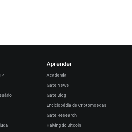
Aprender
IP
Academia
Gate News
suário
Gate Blog
Enciclopédia de Criptomoedas
Gate Research
juda
Halving do Bitcoin