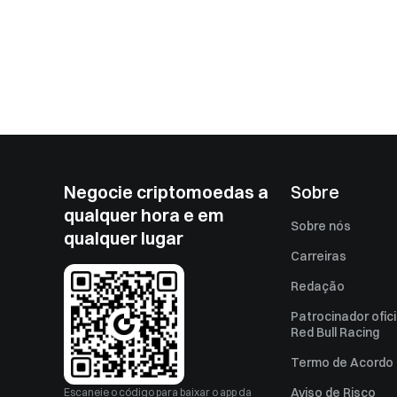
Negocie criptomoedas a
Sobre
qualquer hora e em
Sobre nós
qualquer lugar
Carreiras
Redação
Patrocinador ofici
Red Bull Racing
Termo de Acordo 
Aviso de Risco
Escaneie o código para baixar o app da