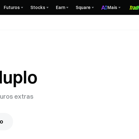
Futuros
Stocks
Earn
Square
Mais
duplo
juros extras
lo