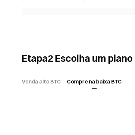
Etapa
2
Escolha um plano
Venda alto BTC
Compre na baixa BTC