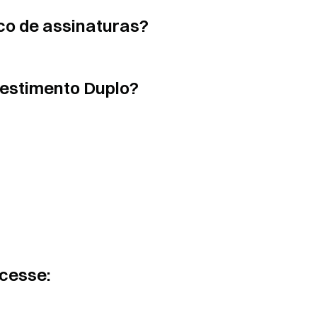
co de assinaturas?
vestimento Duplo?
acesse: