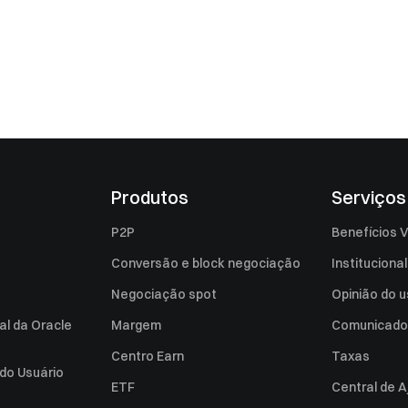
Produtos
Serviços
P2P
Benefícios V
Conversão e block negociação
Institucional
Negociação spot
Opinião do u
al da Oracle
Margem
Comunicado
Centro Earn
Taxas
do Usuário
ETF
Central de A