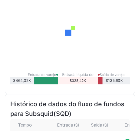
Entrada líquida de
Entrada de varejo
Saída de varejo
varejo
$464,02K
$135,60K
$328,42K
Histórico de dados do fluxo de fundos
para Subsquid(SQD)
Tempo
Entrada ($)
Saída ($)
Entrada 