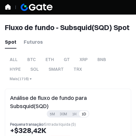
Fluxo de fundo - Subsquid(SQD) Spot
Spot
Futuros
ALL
BTC
ETH
GT
XRP
BNB
HYPE
SOL
SMART
TRX
Mais
(
1716
)
Análise de fluxo de fundo para
Subsquid(SQD)
5M
30M
1H
1D
Pequena transação
/
Entrada líquida ($)
+$328,42K