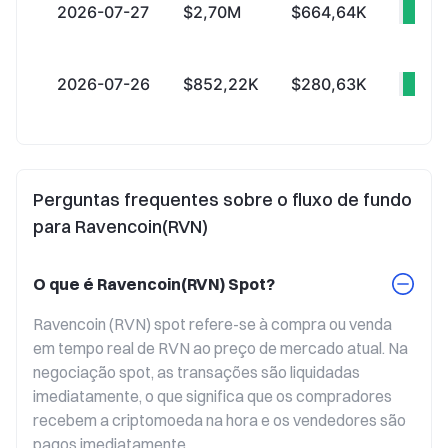
2026-07-27
$2,70M
$664,64K
+$
2026-07-26
$852,22K
$280,63K
+$5
Perguntas frequentes sobre o fluxo de fundo
para Ravencoin(RVN)
O que é Ravencoin(RVN) Spot?
Ravencoin (RVN) spot refere-se à compra ou venda 
em tempo real de RVN ao preço de mercado atual. Na 
negociação spot, as transações são liquidadas 
imediatamente, o que significa que os compradores 
recebem a criptomoeda na hora e os vendedores são 
pagos imediatamente.