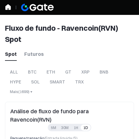
Fluxo de fundo - Ravencoin(RVN)
Spot
Spot
Futuros
ALL
BTC
ETH
GT
XRP
BNB
HYPE
SOL
SMART
TRX
Mais
(
1699
)
Análise de fluxo de fundo para
Ravencoin(RVN)
5M
30M
1H
1D
Pequena transação
/
Entrada líquida ($)