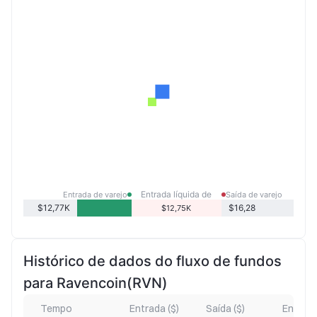
Entrada líquida de
Entrada de varejo
Saída de varejo
varejo
$12,77K
$16,28
$12,75K
Histórico de dados do fluxo de fundos
para Ravencoin(RVN)
Tempo
Entrada ($)
Saída ($)
Entrada 