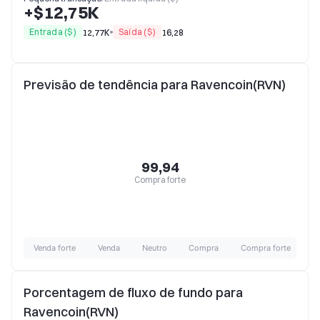
+$12,75K
Entrada ($)
Saída ($)
12,77K
16,28
Previsão de tendência para Ravencoin(RVN)
99,94
Compra forte
Venda forte
Venda
Neutro
Compra
Compra forte
Porcentagem de fluxo de fundo para
Ravencoin(RVN)