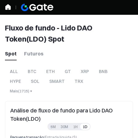
Fluxo de fundo - Lido DAO
Token(LDO) Spot
Spot
Futuros
ALL
BTC
ETH
GT
XRP
BNB
HYPE
SOL
SMART
TRX
Mais
(
1715
)
Análise de fluxo de fundo para Lido DAO
Token(LDO)
5M
30M
1H
1D
Pequena transação
/
Entrada líquida ($)