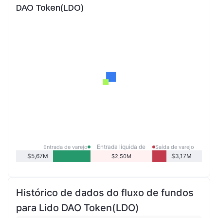
DAO Token(LDO)
Entrada líquida de
Entrada de varejo
Saída de varejo
varejo
$5,67M
$3,17M
$2,50M
Histórico de dados do fluxo de fundos
para Lido DAO Token(LDO)