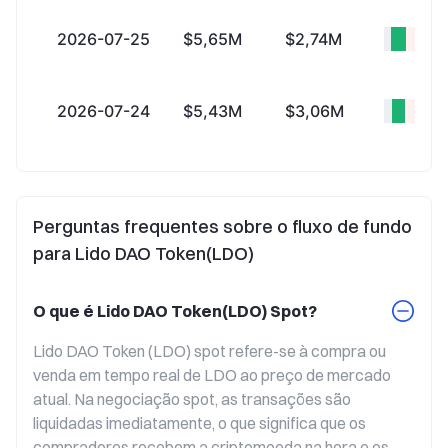
2026-07-25
$5,65M
$2,74M
+$2,
2026-07-24
$5,43M
$3,06M
+$2,
Perguntas frequentes sobre o fluxo de fundo
para Lido DAO Token(LDO)
O que é Lido DAO Token(LDO) Spot?
Lido DAO Token (LDO) spot refere-se à compra ou 
venda em tempo real de LDO ao preço de mercado 
atual. Na negociação spot, as transações são 
liquidadas imediatamente, o que significa que os 
compradores recebem a criptomoeda na hora e os 