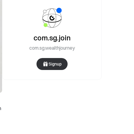
com.sg.join
com.sg.wealthjourney
Signup
n