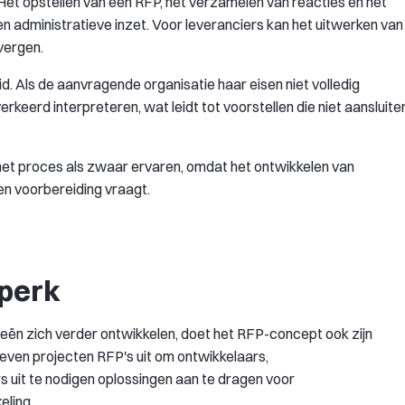
Het opstellen van een RFP, het verzamelen van reacties en het
en administratieve inzet. Voor leveranciers kan het uitwerken van
vergen.
id. Als de aanvragende organisatie haar eisen niet volledig
rkeerd interpreteren, wat leidt tot voorstellen die niet aansluite
 het proces als zwaar ervaren, omdat het ontwikkelen van
 en voorbereiding vraagt.
dperk
eën zich verder ontwikkelen, doet het RFP-concept ook zijn
even projecten RFP's uit om ontwikkelaars,
s uit te nodigen oplossingen aan te dragen voor
eling.