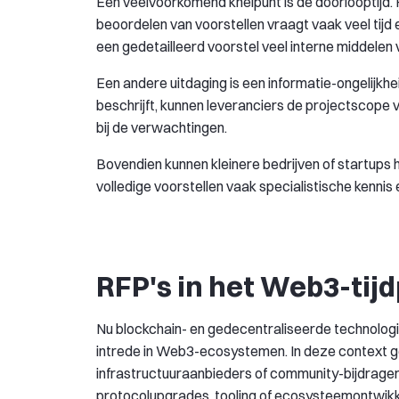
Een veelvoorkomend knelpunt is de doorlooptijd. 
beoordelen van voorstellen vraagt vaak veel tijd 
een gedetailleerd voorstel veel interne middelen 
Een andere uitdaging is een informatie-ongelijkhe
beschrijft, kunnen leveranciers de projectscope ve
bij de verwachtingen.
Bovendien kunnen kleinere bedrijven of startups
volledige voorstellen vaak specialistische kennis
RFP's in het Web3-tij
Nu blockchain- en gedecentraliseerde technologi
intrede in Web3-ecosystemen. In deze context g
infrastructuuraanbieders of community-bijdrager
protocolupgrades, tooling of ecosysteemontwikk