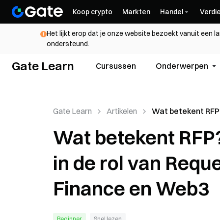
Koop crypto
Markten
Handel
Verdi
Het lijkt erop dat je onze website bezoekt vanuit een l
ondersteund.
Gate Learn
Cursussen
Onderwerpen
Gate Learn
Artikelen
Wat betekent RFP
diepgaand inzicht 
Wat betekent RFP?
Requests for Pro
binnen Finance e
in de rol van Requ
Finance en Web3
Beginner
Snel lezen