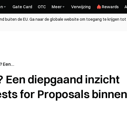
en
Gate Card
OTC
Meer
Verwijzing
Rewards
A
and buiten de EU. Ga naar de globale website om toegang te krijgen tot
? Een
in de rol van
 Een diepgaand inzicht
posals
n Web3
ests for Proposals binne