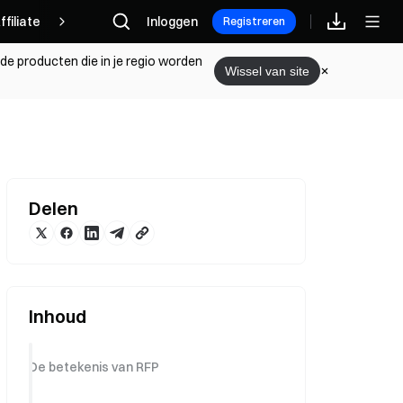
ffiliate
Inloggen
Registreren
 de producten die in je regio worden
Wissel van site
Delen
n
Inhoud
De betekenis van RFP