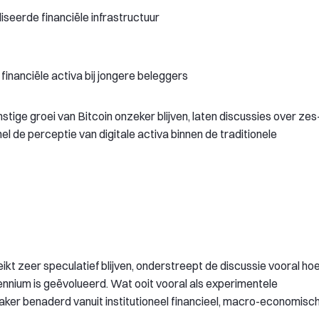
seerde financiële infrastructuur
inanciële activa bij jongere beleggers
ige groei van Bitcoin onzeker blijven, laten discussies over zes
el de perceptie van digitale activa binnen de traditionele
ikt zeer speculatief blijven, onderstreept de discussie vooral ho
ennium is geëvolueerd. Wat ooit vooral als experimentele
ker benaderd vanuit institutioneel financieel, macro-economisc