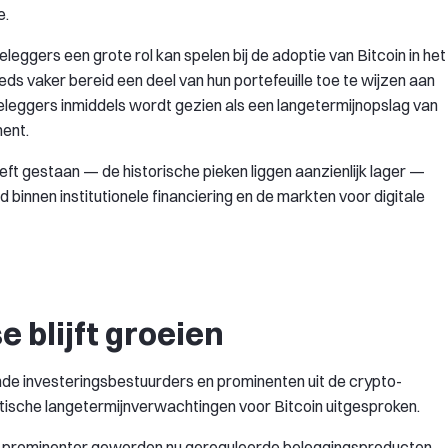
e.
eggers een grote rol kan spelen bij de adoptie van Bitcoin in het
s vaker bereid een deel van hun portefeuille toe te wijzen aan
 beleggers inmiddels wordt gezien als een langetermijnopslag van
ment.
eeft gestaan — de historische pieken liggen aanzienlijk lager —
binnen institutionele financiering en de markten voor digitale
e blijft groeien
ende investeringsbestuurders en prominenten uit de crypto-
istische langetermijnverwachtingen voor Bitcoin uitgesproken.
eds prominenter geworden nu gereguleerde beleggingsproducten,