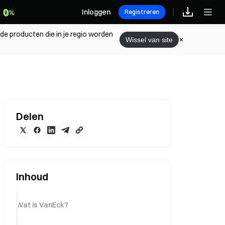
Inloggen
Registreren
 de producten die in je regio worden
Wissel van site
Delen
Inhoud
Wat is VanEck?