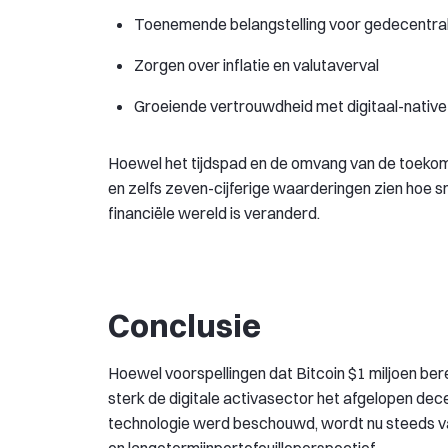
Toenemende belangstelling voor gedecentrali
Zorgen over inflatie en valutaverval
Groeiende vertrouwdheid met digitaal-native f
Hoewel het tijdspad en de omvang van de toekomst
en zelfs zeven-cijferige waarderingen zien hoe sn
financiële wereld is veranderd.
Conclusie
Hoewel voorspellingen dat Bitcoin $1 miljoen bere
sterk de digitale activasector het afgelopen dec
technologie werd beschouwd, wordt nu steeds va
en langetermijnportefeuilleperspectief.