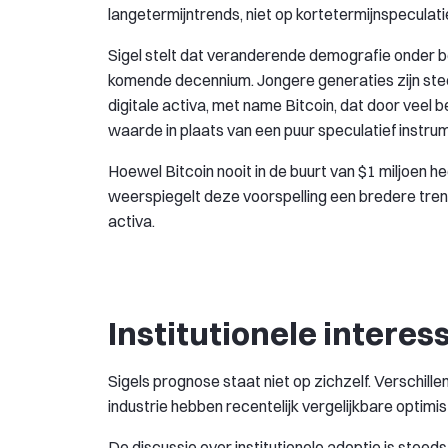
langetermijntrends, niet op kortetermijnspeculati
Sigel stelt dat veranderende demografie onder bel
komende decennium. Jongere generaties zijn steed
digitale activa, met name Bitcoin, dat door veel
waarde in plaats van een puur speculatief instru
Hoewel Bitcoin nooit in de buurt van $1 miljoen h
weerspiegelt deze voorspelling een bredere trend 
activa.
Institutionele interess
Sigels prognose staat niet op zichzelf. Verschill
industrie hebben recentelijk vergelijkbare optim
De discussie over institutionele adoptie is ste