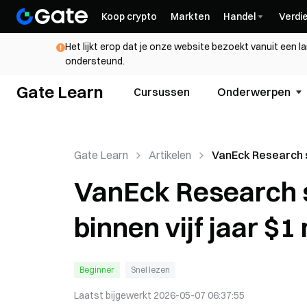
Koop crypto
Markten
Handel
Verdi
Het lijkt erop dat je onze website bezoekt vanuit een l
ondersteund.
Gate Learn
Cursussen
Onderwerpen
Gate Learn
Artikelen
VanEck Research 
dat Bitcoin binnen 
VanEck Research s
miljoen kan berei
binnen vijf jaar $1
Beginner
Snel lezen
Laatst bijgewerkt
2026-05-07 06:37:55