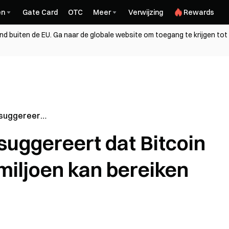
en
Gate Card
OTC
Meer
Verwijzing
Rewards
and buiten de EU. Ga naar de globale website om toegang te krijgen tot
suggereert
vijf jaar $1
uggereert dat Bitcoin
ken
 miljoen kan bereiken