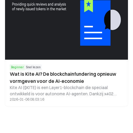
Beginner
Snel lezen
Wat is Kite AI? De blockchainfundering opnieuw
vormgeven voor de AI-economie
Kite AI ($KITE) is een Layer1-blockchain die speciaal
ontwikkeld is voor autonome AI-agenten. Dankzij x402
2026-01-06 08:03:16
payment primitives kunnen machines zelfstandig
betalingen verrichten en transacties afhandelen, wat de
fundering legt voor een AI-economie.