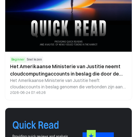
Beginner
Snel lezen
Het Amerikaanse Ministerie van Justitie neemt
cloudcomputingaccounts in beslag die door de
Het Amerikaanse Ministerie van Justitie heeft
Huiwang Group werden gebruikt om miljarden aan
cloudaccounts in beslag genomen die verbonden zijn aan
opbrengsten van cryptocurrencyfraude wit te
2026-06-24 07:46:26
het crypto-witwasnetwerk van de Huiwang Group, wat een
wassen: Wat betekent dit voor de
belangrijke stap betekent in de bestrijding van fraude en het
cryptoregulering?
aanscherpen van cryptoregulering.