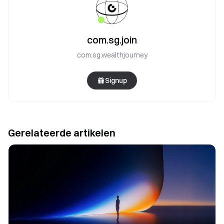
com.sg.join
com.sg.wealthjourney
Signup
Gerelateerde artikelen