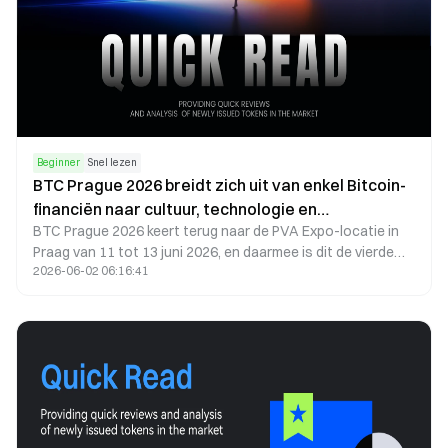
Beginner
Snel lezen
BTC Prague 2026 breidt zich uit van enkel Bitcoin-
financiën naar cultuur, technologie en
BTC Prague 2026 keert terug naar de PVA Expo-locatie in
gemeenschap.
Praag van 11 tot 13 juni 2026, en daarmee is dit de vierde
2026-06-02 06:16:41
editie van een van Europa's grootste Bitcoin-gerichte
conferenties. Hoewel het evenement zijn Bitcoin-only
identiteit handhaaft, breidt het programma zich dit jaar uit
naar bredere discussies over technologie, gezondheid,
kunstmatige intelligentie, persoonlijke soevereiniteit en
digitale cultuur.