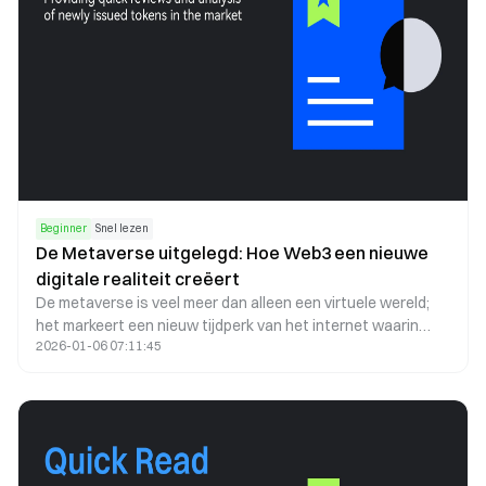
Beginner
Snel lezen
De Metaverse uitgelegd: Hoe Web3 een nieuwe
digitale realiteit creëert
De metaverse is veel meer dan alleen een virtuele wereld;
het markeert een nieuw tijdperk van het internet waarin
2026-01-06 07:11:45
digitale identiteit, eigendom en interactie opnieuw vorm
krijgen. Dankzij blockchain, NFT's, immersieve
technologieën en gedecentraliseerde economieën groeit
de metaverse uit tot een permanente digitale laag die
naast de fysieke wereld bestaat.