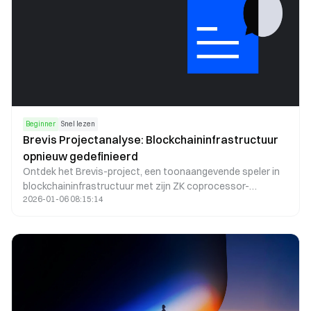
Beginner
Snel lezen
Brevis Projectanalyse: Blockchaininfrastructuur
opnieuw gedefinieerd
Ontdek het Brevis-project, een toonaangevende speler in
blockchaininfrastructuur met zijn ZK coprocessor-
2026-01-06 08:15:14
technologie en een financiering van $7,5 miljoen. Het
project lanceert op BNB Chain en geeft een nieuwe vorm
aan gedecentraliseerde computing.