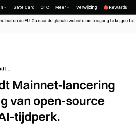
en
Gate Card
OTC
Meer
Verwijzing
Rewards
and buiten de EU. Ga naar de globale website om toegang te krijgen tot
idt
 voor ter
idt Mainnet-lancering
open-source
AI-tijdperk.
ing van open-source
AI-tijdperk.