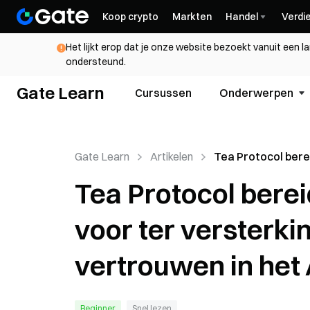
Koop crypto
Markten
Handel
Verdi
Het lijkt erop dat je onze website bezoekt vanuit een l
ondersteund.
Gate Learn
Cursussen
Onderwerpen
Gate Learn
Artikelen
Tea Protocol bere
Mainnet-lancering
Tea Protocol bere
versterking van 
vertrouwen in het 
voor ter versterk
vertrouwen in het 
Beginner
Snel lezen