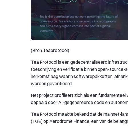
(Bron: teaprotocol)
Tea Protocol is een gedecentraliseerd infrastruc
toeschrijving en verificatie binnen open-source
herkomstlaag waarin softwarepakketten, afhanke
worden geverifieerd.
Het project profileert zich als een fundamentee
bepaald door AI-gegenereerde code en autonom
Tea Protocol maakte bekend dat de mainnet-lance
(TGE) op Aerodrome Finance, een van de belangri