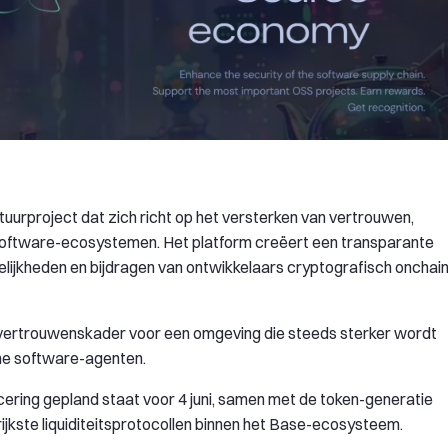
tuurproject dat zich richt op het versterken van vertrouwen,
-software-ecosystemen. Het platform creëert een transparante
lijkheden en bijdragen van ontwikkelaars cryptografisch onchai
l vertrouwenskader voor een omgeving die steeds sterker wordt
e software-agenten.
ring gepland staat voor 4 juni, samen met de token-generatie
jkste liquiditeitsprotocollen binnen het Base-ecosysteem.