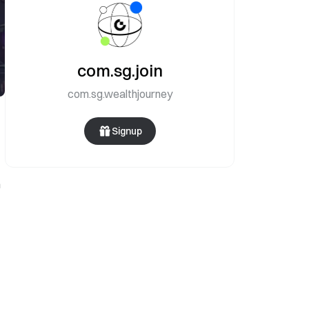
com.sg.join
com.sg.wealthjourney
Signup
n