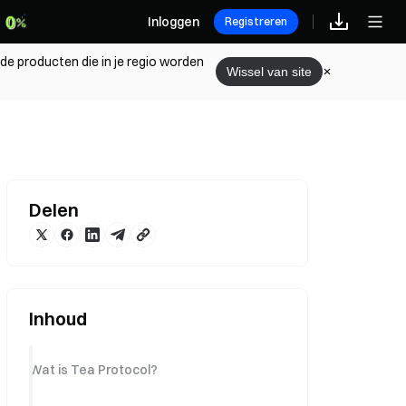
Inloggen
Registreren
 de producten die in je regio worden
Wissel van site
Delen
Inhoud
Wat is Tea Protocol?