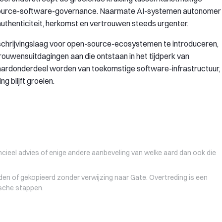
en-source-software-governance. Naarmate AI-systemen autonomer
thenticiteit, herkomst en vertrouwen steeds urgenter.
schrijvingslaag voor open-source-ecosystemen te introduceren,
rouwensuitdagingen aan die ontstaan in het tijdperk van
daardonderdeel worden van toekomstige software-infrastructuur,
g blijft groeien.
ancieel advies of enige andere aanbeveling van welke aard dan ook die
den of gekopieerd zonder verwijzing naar Gate. Overtreding is een
ische stappen.