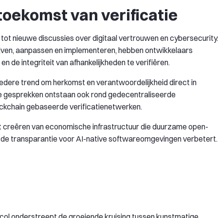
toekomst van verificatie
ot nieuwe discussies over digitaal vertrouwen en cybersecurity
jven, aanpassen en implementeren, hebben ontwikkelaars
de integriteit van afhankelijkheden te verifiëren.
dere trend om herkomst en verantwoordelijkheid direct in
jke gesprekken ontstaan ook rond gedecentraliseerde
lockchain gebaseerde verificatienetwerken.
 het creëren van economische infrastructuur die duurzame open-
jd de transparantie voor AI-native softwareomgevingen verbetert.
ol onderstreept de groeiende kruising tussen kunstmatige