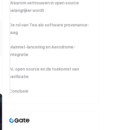
Waarom vertrouwen in open source
belangrijker wordt
De rol van Tea als software provenance-
laag
Mainnet-lancering en Aerodrome-
integratie
AI, open source en de toekomst van
verificatie
Conclusie