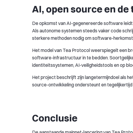
AI, open source en de 
De opkomst van AI-gegenereerde software leidt t
Als autonome systemen steeds vaker code schri
sterkere methoden nodig om software-herkomst en 
Het model van Tea Protocol weerspiegelt een bre
software-infrastructuur in te bedden. Soortgeli
identiteitssystemen, AI-veiligheidstools en op b
Het project beschrijft zijn langetermijndoel als
source-ontwikkeling ondersteunt en tegelijkerti
Conclusie
De aanstaande mainnet-lancering van Tea Protoc