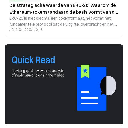
De strategische waarde van ERC-20: Waarom de
Ethereum-tokenstandaard de basis vormt van de
ERC-20 is niet slechts een tokenformaat; het vormt het
Web3-infrastructuur
fundamentele protocol dat de uitgifte, overdracht en het
2026-01-06 07:20:23
beheer van waarde binnen het Ethereum-ecosysteem
definieert. Of het nu gaat om stablecoins, DeFi-assets, on-
chain fondsenwerving of getokeniseerde producten, ERC-
20 is de centrale infrastructuur die de liquiditeit en
interoperabiliteit van het moderne Web3 aandrijft.