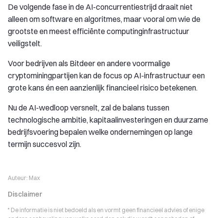
De volgende fase in de AI-concurrentiestrijd draait niet
alleen om software en algoritmes, maar vooral om wie de
grootste en meest efficiënte computinginfrastructuur
veiligstelt.
Voor bedrijven als Bitdeer en andere voormalige
cryptominingpartijen kan de focus op AI-infrastructuur een
grote kans én een aanzienlijk financieel risico betekenen.
Nu de AI-wedloop versnelt, zal de balans tussen
technologische ambitie, kapitaalinvesteringen en duurzame
bedrijfsvoering bepalen welke ondernemingen op lange
termijn succesvol zijn.
Auteur:
Max
Disclaimer
* De informatie is niet bedoeld als en vormt geen financieel advies of enige