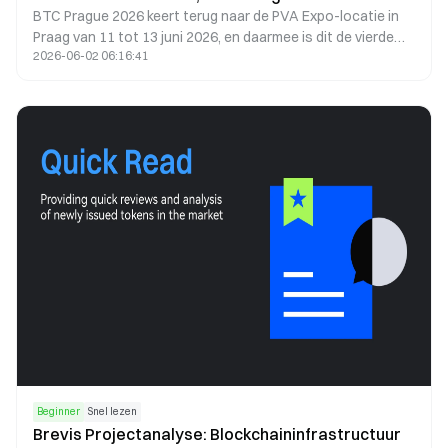
BTC Prague 2026 keert terug naar de PVA Expo-locatie in
gemeenschap.
Praag van 11 tot 13 juni 2026, en daarmee is dit de vierde
2026-06-02 06:16:41
editie van een van Europa's grootste Bitcoin-gerichte
conferenties. Hoewel het evenement zijn Bitcoin-only
identiteit handhaaft, breidt het programma zich dit jaar uit
naar bredere discussies over technologie, gezondheid,
kunstmatige intelligentie, persoonlijke soevereiniteit en
digitale cultuur.
Beginner
Snel lezen
Brevis Projectanalyse: Blockchaininfrastructuur