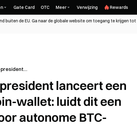
en
Gate Card
OTC
Meer
Verwijzing
Rewards
and buiten de EU. Ga naar de globale website om toegang te krijgen tot
-president
estuurde
president lanceert een
dt dit een
voor
n-wallet: luidt dit een
ansacties?
 voor autonome BTC-