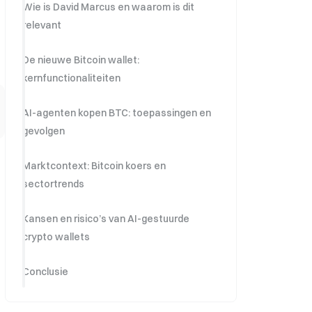
Wie is David Marcus en waarom is dit
relevant
De nieuwe Bitcoin wallet:
kernfunctionaliteiten
AI-agenten kopen BTC: toepassingen en
gevolgen
Marktcontext: Bitcoin koers en
sectortrends
Kansen en risico’s van AI-gestuurde
crypto wallets
Conclusie