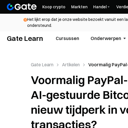
Koop crypto
Markten
Handel
Verdi
Het lijkt erop dat je onze website bezoekt vanuit een l
ondersteund.
Gate Learn
Cursussen
Onderwerpen
Gate Learn
Artikelen
Voormalig PayPal
lanceert een AI-g
Voormalig PayPal-
Bitcoin-wallet: lui
nieuw tijdperk in 
AI-gestuurde Bitcoi
autonome BTC-tr
nieuw tijdperk in
transacties?