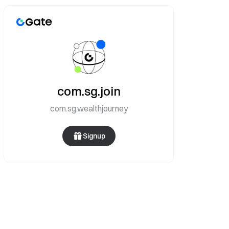
com.sg.join
com.sg.wealthjourney
Signup