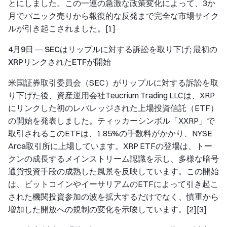
とにしました。この一連の急激な政策変化によって、3か
月でパニック売りから報復的な反発まで完全な市場サイク
ルが引き起こされました。[1]
4月9日 ― SECはリップルに対する訴訟を取り下げ; 最初の
XRPリンクされたETFが開始
米国証券取引委員会（SEC）がリップルに対する訴訟を取
り下げた後、資産運用会社Teucrium Trading LLCは、XRP
にリンクした初のレバレッジされた上場投資信託（ETF）
の開始を発表しました。ティッカーシンボル「XXRP」で
取引されるこのETFは、1.85%の手数料がかかり、NYSE
Arca取引所に上場しています。XRP ETFの登場は、トー
クンの成長するメインストリーム認識を示し、多様な暗号
通貨投資手段の成熟した風景を反映しています。この開始
は、ビットコインやイーサリアムのETFによって引き起こ
された機関投資参加の波を拡大するだけでなく、慎重から
増加した開放への規制の変化を示唆しています。[2][3]