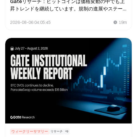
Gateリサーチ：ビットコインは価格変動の中でも上
昇トレンドを継続しています。規制の進展やステー
ブルコインの普及が、総合的な市場センチメントを
2026-08-06 04:05:45
19m
高めています。
ウィークリーサマリー
リサーチ
+
9