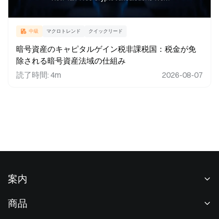
中級
マクロトレンド
クイックリード
暗号資産のキャピタルゲイン税非課税国：税金が免
除される暗号資産法域の仕組み
読了時間
:
4m
2026-08-07
案内
当社について
商品
採用情報