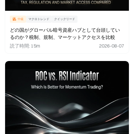
中級
マクロトレンド
クイックリード
どの国がグローバル暗号資産ハブとして台頭してい
るのか？税制、規制、マーケットアクセスを比較
読了時間
:
15m
2026-08-07