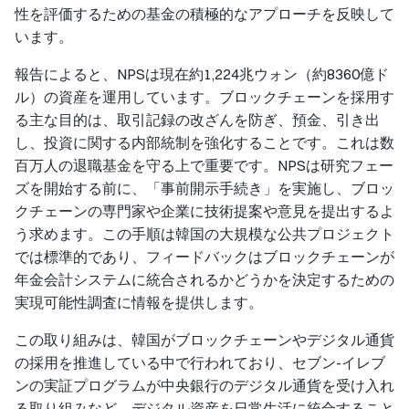
性を評価するための基金の積極的なアプローチを反映して
います。
報告によると、NPSは現在約1,224兆ウォン（約8360億ド
ル）の資産を運用しています。ブロックチェーンを採用す
る主な目的は、取引記録の改ざんを防ぎ、預金、引き出
し、投資に関する内部統制を強化することです。これは数
百万人の退職基金を守る上で重要です。NPSは研究フェー
ズを開始する前に、「事前開示手続き」を実施し、ブロッ
クチェーンの専門家や企業に技術提案や意見を提出するよ
う求めます。この手順は韓国の大規模な公共プロジェクト
では標準的であり、フィードバックはブロックチェーンが
年金会計システムに統合されるかどうかを決定するための
実現可能性調査に情報を提供します。
この取り組みは、韓国がブロックチェーンやデジタル通貨
の採用を推進している中で行われており、セブン-イレブ
ンの実証プログラムが中央銀行のデジタル通貨を受け入れ
る取り組みなど、デジタル資産を日常生活に統合すること