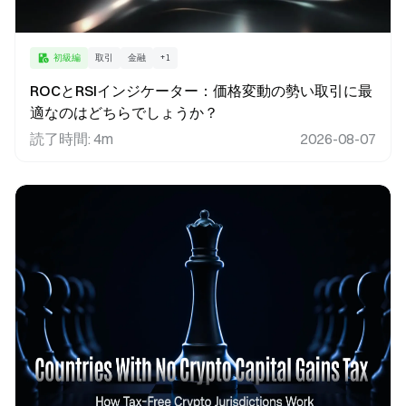
初級編
取引
金融
+
1
ROCとRSIインジケーター：価格変動の勢い取引に最
適なのはどちらでしょうか？
読了時間
:
4m
2026-08-07