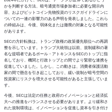
かを判断する方法、暗号通貨市場参加者に必要な開示内
容、およびビットコイン先物投資のリスクガイドラインに
ついての一連の影響力のある声明を発表しました。これら
の枠組みは、今後、弱体化または撤廃の対象となる可能性
があります。
SECの方針転換は、トランプ政権の政策優先順位への再調
整を示しています。トランプ大統領は以前、規制緩和の著
名な提唱者であるポール・アトキンスをSECのトップに指
名しており、機関と行政トップとの間でより緊密な連携を
促進していました。しかし、この動きは、消費者保護活動
家の間で懸念を引き起こしており、緩い規制が暗号空間の
投資家にリスクを増大させる可能性があると主張していま
す。
今後、SECは法定の任務と政府のイノベーションと経済拡
大への推進をバランスさせる必要があります。より緩和さ
れた規制環境は、イノベーションを促進し資本を引き付け