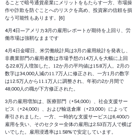
ることで暗号通貨産業にメリットをもたらす一方、市場操
作や詐欺を防ぐことへのリスクを高め、投資家の信頼を損
なう可能性もあります。[6]
4月4日—アメリカ3月の雇用レポートが期待を上回り、労
働市場は強靭なままです
4月4日金曜日、米労働統計局は3月の雇用統計を発表し、
非農業部門の雇用者数は市場予想の14万人を大幅に上回
る22.8万人増加した。12か月の平均値は15.8万人。2月の
数字は34,000人減の11.7万人に修正され、一方1月の数字
は12.5万人から11.1万人に調整され、年初の2か月間で
48,000人の職が下方修正された。
3月の雇用増加は、医療部門（+54,000）、社会支援サー
ビス（+24,000）、および輸送倉庫（+23,000）によって
牽引されました。一方、一時的な支援サービスは6,400の
雇用を失い、そのセクター全体の雇用は2.53百万人で横ば
いでした。雇用浸透率は1.58%で安定しています。