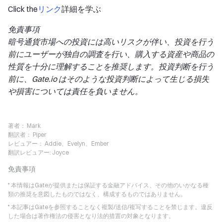
Click the
リンク
詳細を学ぶ
免責事項
暗号通貨市場への投資には高いリスクが伴い、投資を行う
前にユーザーが独自の調査を行い、購入する資産や商品の
性質を十分に理解することを推奨します。投資判断を行う
前に、Gate.io はそのような投資判断によって生じる損失
や損害については責任を負いません。
著者：
Mark
翻訳者：
Piper
レビュアー：
Addie、Evelyn、Ember
翻訳レビュアー:
Joyce
免責事項
* 本情報はGateが提供または保証する金融アドバイス、その他のいかなる種
類の推奨を意図したものではなく、構成するものではありません。
* 本記事はGateを参照することなく複製/送信/複写することを禁じます。違反
した場合は著作権法の侵害となり法的措置の対象となります。