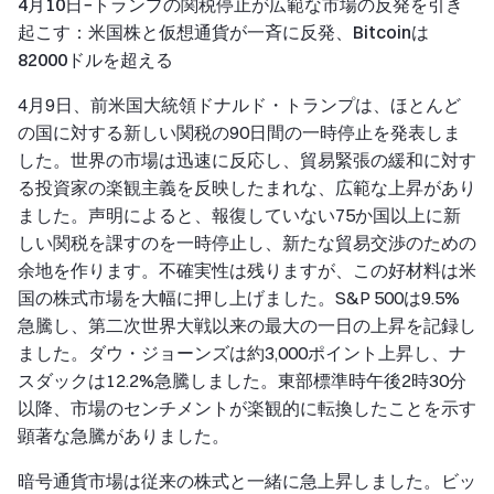
4月10日−トランプの関税停止が広範な市場の反発を引き
起こす：米国株と仮想通貨が一斉に反発、Bitcoinは
82000ドルを超える
4月9日、前米国大統領ドナルド・トランプは、ほとんど
の国に対する新しい関税の90日間の一時停止を発表しま
した。世界の市場は迅速に反応し、貿易緊張の緩和に対す
る投資家の楽観主義を反映したまれな、広範な上昇があり
ました。声明によると、報復していない75か国以上に新
しい関税を課すのを一時停止し、新たな貿易交渉のための
余地を作ります。不確実性は残りますが、この好材料は米
国の株式市場を大幅に押し上げました。S&P 500は9.5%
急騰し、第二次世界大戦以来の最大の一日の上昇を記録し
ました。ダウ・ジョーンズは約3,000ポイント上昇し、ナ
スダックは12.2%急騰しました。東部標準時午後2時30分
以降、市場のセンチメントが楽観的に転換したことを示す
顕著な急騰がありました。
暗号通貨市場は従来の株式と一緒に急上昇しました。ビッ