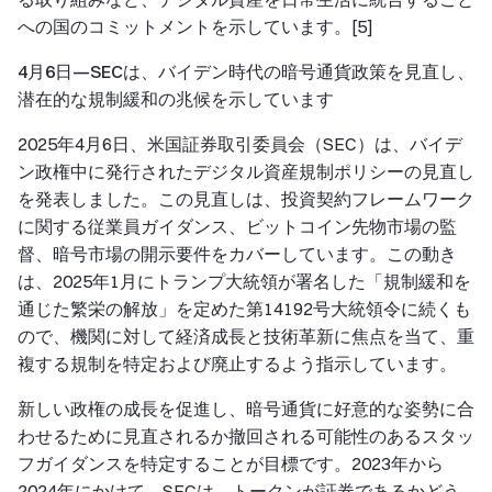
への国のコミットメントを示しています。[5]
4月6日—SECは、バイデン時代の暗号通貨政策を見直し、
潜在的な規制緩和の兆候を示しています
2025年4月6日、米国証券取引委員会（SEC）は、バイデ
ン政権中に発行されたデジタル資産規制ポリシーの見直し
を発表しました。この見直しは、投資契約フレームワーク
に関する従業員ガイダンス、ビットコイン先物市場の監
督、暗号市場の開示要件をカバーしています。この動き
は、2025年1月にトランプ大統領が署名した「規制緩和を
通じた繁栄の解放」を定めた第14192号大統領令に続くも
ので、機関に対して経済成長と技術革新に焦点を当て、重
複する規制を特定および廃止するよう指示しています。
新しい政権の成長を促進し、暗号通貨に好意的な姿勢に合
わせるために見直されるか撤回される可能性のあるスタッ
フガイダンスを特定することが目標です。2023年から
2024年にかけて、SECは、トークンが証券であるかどう