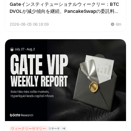
Gateインスティテューショナルウィークリー：BTC
DVOLが減少傾向を継続、PancakeSwapの委託料が
16億ドルを突破（2026年7月27日〜8月2日）
2026-08-05 06:18:09
6m
ウィークリーサマリー
リサーチ
+
4