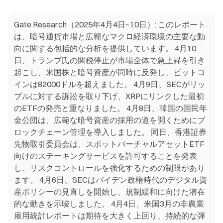
Gate Research（2025年4月4日~10日）: このレポート
は、暗号通貨市場と広範なマクロ経済環境の主要な動
向に関する包括的な分析を提供しています。 4月10
日、トランプ氏の関税停止が市場全体で急上昇を引き
起こし、米国株と暗号資産が同時に反発し、ビットコ
インは82000ドルを超えました。 4月9日、SECがリッ
プルに対する訴訟を取り下げ、XRPにリンクした最初
のETFの発売と重なりました。 4月8日、韓国の国民年
金公団は、広範な暗号資産の採用の道を開くためにブ
ロックチェーン管理を導入しました。 同日、香港証券
先物取引委員会は、スポットバーチャルアセットETF
向けのステーキングサービスを許可することを発表
し、リスクコントロールを強化するための制限があり
ます。 4月6日、SECはバイデン政権時代のデジタル資
産ポリシーの見直しを開始し、規制緩和に向けた潜在
的な動きを示唆しました。 4月4日、米国3月の非農業
雇用統計レポートは期待を大きく上回り、持続的な弾