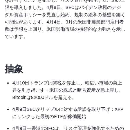
を許可することを発表し、リスク管理を強化するための上
限を導入しました。4月6日、SECはバイデン政権のデジ
タル資産ポリシーを見直し始め、規制の緩和の基盤を築く
可能性があります。4月4日、3月の米国非農業部門雇用者
数は予想を上回り、米国労働市場の持続的な力強さを示し
ています。
抽象
4月10日
トランプは関税を停止し、幅広い市場の急上
昇を引き起こす：米国の株式と暗号資産が急上昇し、
Bitcoinは82000ドルを超える。
4月9日
SECがリップルに対する訴訟を取り下げ；XRP
にリンクした最初のETFが稼働開始
4月8日
—香港のSFCは、リスク管理を強化するための