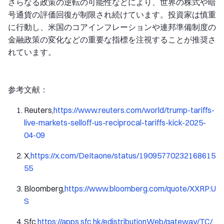
さらなる政策の逆転の可能性などにより、世界の株式や暗
号通貨の評価回復が制限され続けています。投資家は慎重
に行動し、米国のコアインフレーションや連邦準備制度の
金融政策の変化などの重要な指標を注視することが推奨さ
れています。
参考文献：
Reuters,
https://www.reuters.com/world/trump-tariffs-
live-markets-selloff-us-reciprocal-tariffs-kick-2025-
04-09
X,
https://x.com/DeItaone/status/19095770232168615
55
Bloomberg,
https://www.bloomberg.com/quote/XXRP:U
S
Sfc,
https://apps.sfc.hk/edistributionWeb/gateway/TC/