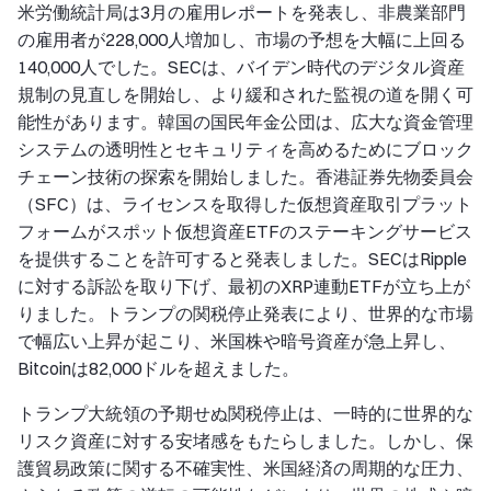
米労働統計局は3月の雇用レポートを発表し、非農業部門
の雇用者が228,000人増加し、市場の予想を大幅に上回る
140,000人でした。SECは、バイデン時代のデジタル資産
規制の見直しを開始し、より緩和された監視の道を開く可
能性があります。韓国の国民年金公団は、広大な資金管理
システムの透明性とセキュリティを高めるためにブロック
チェーン技術の探索を開始しました。香港証券先物委員会
（SFC）は、ライセンスを取得した仮想資産取引プラット
フォームがスポット仮想資産ETFのステーキングサービス
を提供することを許可すると発表しました。SECはRipple
に対する訴訟を取り下げ、最初のXRP連動ETFが立ち上が
りました。トランプの関税停止発表により、世界的な市場
で幅広い上昇が起こり、米国株や暗号資産が急上昇し、
Bitcoinは82,000ドルを超えました。
トランプ大統領の予期せぬ関税停止は、一時的に世界的な
リスク資産に対する安堵感をもたらしました。しかし、保
護貿易政策に関する不確実性、米国経済の周期的な圧力、