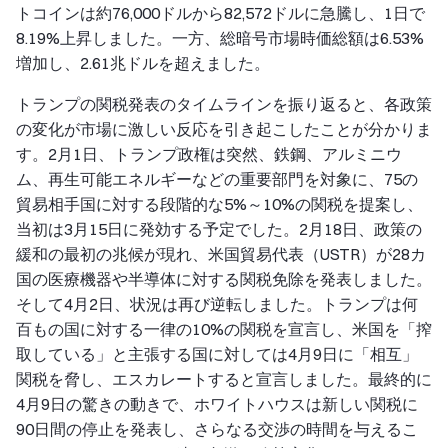
トコインは約76,000ドルから82,572ドルに急騰し、1日で
8.19%上昇しました。一方、総暗号市場時価総額は6.53%
増加し、2.61兆ドルを超えました。
トランプの関税発表のタイムラインを振り返ると、各政策
の変化が市場に激しい反応を引き起こしたことが分かりま
す。2月1日、トランプ政権は突然、鉄鋼、アルミニウ
ム、再生可能エネルギーなどの重要部門を対象に、75の
貿易相手国に対する段階的な5%～10%の関税を提案し、
当初は3月15日に発効する予定でした。2月18日、政策の
緩和の最初の兆候が現れ、米国貿易代表（USTR）が28カ
国の医療機器や半導体に対する関税免除を発表しました。
そして4月2日、状況は再び逆転しました。トランプは何
百もの国に対する一律の10%の関税を宣言し、米国を「搾
取している」と主張する国に対しては4月9日に「相互」
関税を脅し、エスカレートすると宣言しました。最終的に
4月9日の驚きの動きで、ホワイトハウスは新しい関税に
90日間の停止を発表し、さらなる交渉の時間を与えるこ