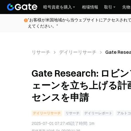
暗号資産を購入
相場情報
取引
先物
"お客様が米国地域から当ウェブサイトにアクセスされ
えてください。"
リサーチ
デイリーリサーチ
Gate Res
がレイヤー
を立ち上げる
Gate Research
米国の銀行
ェーンを立ち上げる計画
センスを申請
デイリーリサーチ
リサーチ
デイリーレポート
アルトコ
2025-07-01 07:27:45
読了時間
:
1m
最終更新
2026-04-09 09:21:36