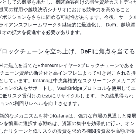
アンとしての機能を果たし、機関顧客向けの暗号資産カストディ
機関の採用や越境決済シナリオにおける競争力を高めること
ングポジションをさらに固める可能性があります。今後、サーク
イアンスフレームワークを継続的に最適化し、DeFi、越境貿
ナリオの拡大を促進する必要があります。
aブロックチェーンを立ち上げ、DeFiに焦点を当てる
、DeFiに焦点を当てたEthereumレイヤー2ブロックチェーンである
オンチェーン資産の断片化と高インフレによって引き起こされる持
しています。Katanaは中央集権的なスクリーニングメカニズ
ンのみをサポートし、VaultBridgeプロトコルを使用してユ
ロトコルに低リスク貸付けのためにリサイクルします。その結果得られ
ーションの利回りレベルを向上させます。
新的なメカニズムを持つKatanaは、強力な市場の見通しと発
ンを慎重に選択する戦略は、資源の集中を効果的に行い、オン
したリターンと低リスクの投資を求める機関投資家や高額所得