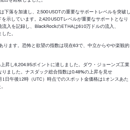
SDT): ETHは下落を加速し、2,500 USDTの重要なサポートレベルを突破
示しています。2,420 USDTレベルが重要なサポートとなり
純流入を記録し、BlackRockのETHAは610万ドルの流入、
けました。
にあります。恐怖と欲望の指数は現在63で、中立からやや楽観的
52%上昇し6,204.95ポイントに達しました。ダウ・ジョーンズ工業
ントになりました。ナスダック総合指数は0.48%の上昇を見せ
5年7月1日午後12時（UTC）時点でのスポット金価格は1オンスあた
た。