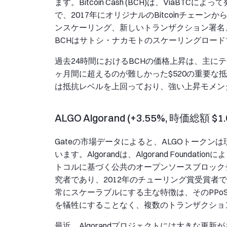
ます。Bitcoin Cash (BCH)は、ViaBT
で、2017年にオリジナルのBitcoinチェ
ンスケーリング、新しいトランザクション署名
BCHはサトシ・ナカモトのスケーリングロー
過去24時間におけるBCHの価格上昇は、主に
ヶ月間に超えるのが難しかった$520の重要な
は抵抗レベルを上回っており、強い上昇モメン
ALGO Algorand (+3.55%, 時価総額 $1.63
Gateの市場データによると、ALGOトークンは現
います。Algorandは、Algorand Foundation
トコルに基づく公共のオープンソースブロックチ
究者であり、2012年のチューリング賞受賞者で
常にスケーラブルにする主な特徴は、そのPP
を犠牲にすることなく、複数のトランザクショ
最近、Algorandプロジェクトには大きな更