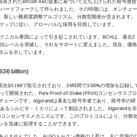
Cによって発表されたBitcoin ABC提案に基づいて立ち上げられた暗号通貨
ーンからハードフォークして作られました。その特徴には、オンチェ
、新しい難易度調整アルゴリズム、分散型開発が含まれます。
ドマップに従い、グローバルな採用を目指しています。
テクニカル要因によって引き起こされています。BCHは、過去2
抵抗レベルを突破し、それをサポートに変えました。現在、価格
タムを示しています。
6 billion)
在$0.189で取引されており、24時間で3.55%の増加を記録し
によって開発された、Pure Proof-of-Stake (PPoS)コンセンサスプロ
ェーンです。Algorandは著名な暗号学者であり、暗号学の研
あるシルビオ・ミカリによって創設されました。Algorandを非
oSコンセンサスメカニズムです。このプロトコルにより、分散
ンを迅速に処理することができます。
新がありませんでした。ALGOトークン価格の上昇は、主に市場の