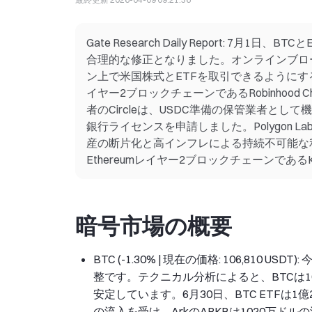
Gate Research Daily Report: 
合理的な修正となりました。オンラインブローカ
ン上で米国株式とETFを取引できるように
イヤー2ブロックチェーンであるRobinhoo
者のCircleは、USDC準備の保管業者と
銀行ライセンスを申請しました。Polygon 
産の断片化と高インフレによる持続不可能な利
Ethereumレイヤー2ブロックチェーンである
暗号市場の概要
BTC (-1.30% | 現在の価格: 106,81
整です。テクニカル分析によると、BTCは1
安定しています。6月30日、BTC ETFは1億2
の流入を受け、ArkのARKBは1020万ド