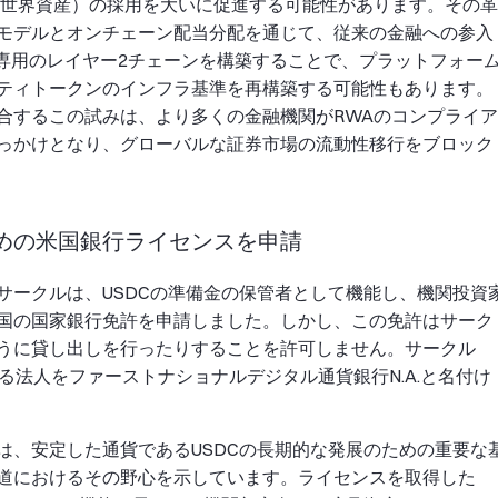
実世界資産）の採用を大いに促進する可能性があります。その革
モデルとオンチェーン配当分配を通じて、従来の金融への参入
いて専用のレイヤー2チェーンを構築することで、プラットフォー
ティトークンのインフラ基準を再構築する可能性もあります。
合するこの試みは、より多くの金融機関がRWAのコンプライア
っかけとなり、グローバルな証券市場の流動性移行をブロック
ための米国銀行ライセンスを申請
サークルは、USDCの準備金の保管者として機能し、機関投資
国の国家銀行免許を申請しました。しかし、この免許はサーク
うに貸し出しを行ったりすることを許可しません。サークル
る法人をファーストナショナルデジタル通貨銀行N.A.と名付け
は、安定した通貨であるUSDCの長期的な発展のための重要な
道におけるその野心を示しています。ライセンスを取得した