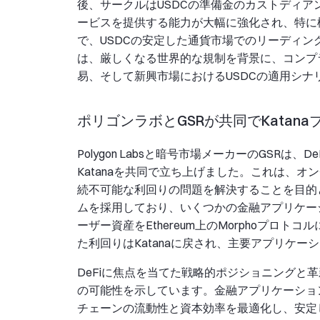
後、サークルはUSDCの準備金のカストディ
ービスを提供する能力が大幅に強化され、特に
で、USDCの安定した通貨市場でのリーディ
は、厳しくなる世界的な規制を背景に、コンプラ
易、そして新興市場におけるUSDCの適用シ
ポリゴンラボとGSRが共同でKatan
Polygon Labsと暗号市場メーカーのGSRは
Katanaを共同で立ち上げました。これは、
続不可能な利回りの問題を解決することを目的と
ムを採用しており、いくつかの金融アプリケーショ
ーザー資産をEthereum上のMorphoプ
た利回りはKatanaに戻され、主要アプリケ
DeFiに焦点を当てた戦略的ポジショニングと革
の可能性を示しています。金融アプリケーショ
チェーンの流動性と資本効率を最適化し、安定