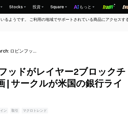
Stocks
投資
Square
もっと
ているようです。 ご利用の地域でサポートされている商品にアクセスす
earch: ロビンフッド
2ブロックチェーン
計画 | サークルが
: ロビンフッドがレイヤー2ブロックチ
ライセンスを申請
 | サークルが米国の銀行ライ
イン
取引
マクロトレンド