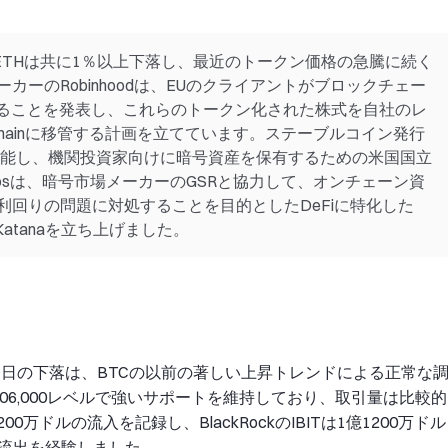
7月1日、BTCとETHは共に1％以上下落し、最近のトークン価格の急騰に続く
ーのRobinhoodは、EUのクライアントがブロックチェー
することを発表し、これらのトークン化された株式を自社のレ
d Chainに移管する計画を立てています。ステーブルコイン発行
して機能し、機関投資家向けに暗号資産を保有するための米国国立
Labsは、暗号市場メーカーのGSRと協力して、オンチェーン資
回りの問題に対処することを目的としたDeFiに特化した
Katanaを立ち上げました。
0 USDT): 今日の下落は、BTCの以前の著しい上昇トレンドによる正常な
06,000レベルで強いサポートを維持しており、取引量は比較的
00万ドルの流入を記録し、BlackRockのIBITは1億1200万ドル
ルの流出を経験しました。