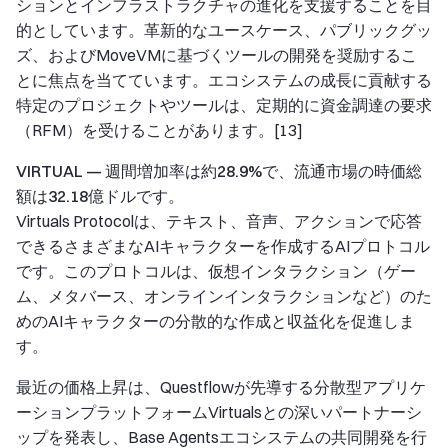
ションとインフラストラクチャの進化を支援することを目
的としています。革新的なユースケース、パブリックグッ
ズ、およびMoveVMに基づくツールの開発を奨励するこ
とに焦点を当てています。エコシステムの成長に貢献する
特定のプロジェクトやツールは、定期的に資金調達の要求
（RFM）を受けることがあります。[13]
VIRTUAL — 週間増加率は約28.9%で、流通市場の時価総
額は32.18億ドルです。
Virtuals Protocolは、テキスト、音声、アクションで応答
できるさまざまなAIキャラクターを作成するAIプロトコル
です。このプロトコルは、仮想インタラクション（ゲー
ム、メタバース、オンラインインタラクションなど）のた
めのAIキャラクターの分散的な作成と収益化を促進しま
す。
最近の価格上昇は、Questflowが先導する分散型アプリケ
ーションプラットフォームVirtualsとの深いパートナーシ
ップを発表し、Base Agentsエコシステムの共同開発を行