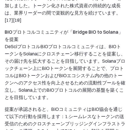
加しました。トークン化された株式資産の持続的な成長
は、業界リーダーの間で楽観的な見方を続けています。
[17][18]
BIOプロトコルコミュニティが「Bridge BIO to Solana」
を提案
DeSciプロトコルBIOプロトコルコミュニティは、BIOト
ークンをSolanaにクロスチェーン移行することを提案し、
その届け先を拡大することを目指しています。Solanaブロ
ックチェーン上にBIOトークンを展開することで、プロト
コルはBIOトークンおよびBIOエコシステム内の他のトー
クンへのアクセス性を向上させるための流動性プールを確
立し、Solana上でのBIOプロトコルの展開の基盤を築くこ
とを目指しています。
提案が承認されると、BIOコミュニティはBIO協会を通じ
て以下の行動を採用します：1.シームレスなトークンの送
受信のためのクロスチェーンブリッジングインフラストラ