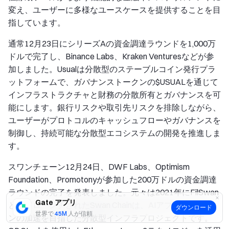
変え、ユーザーに多様なユースケースを提供することを目
指しています。
通常
12月23日にシリーズAの資金調達ラウンドを1,000万
ドルで完了し、Binance Labs、Kraken Venturesなどが参
加しました。Usualは分散型のステーブルコイン発行プラ
ットフォームで、ガバナンストークンの$USUALを通じて
インフラストラクチャと財務の分散所有とガバナンスを可
能にします。銀行リスクや取引先リスクを排除しながら、
ユーザーがプロトコルのキャッシュフローやガバナンスを
制御し、持続可能な分散型エコシステムの開発を推進しま
す。
スワンチェーン
12月24日、DWF Labs、Optimism
Foundation、Promotonyが参加した200万ドルの資金調達
ラウンドの完了を発表しました。元々は2021年にFilSwan
Gate アプリ
としてローンチされたSwan Chainは、AIアプリケーショ
ダウンロード
世界で
45M
人が信頼
ンの加速を目指した分散型インフラプロジェクトです。