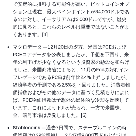
で安定的に推移する可能性が高い。ビットコインオプ
ションは現在、最大ペインポイントが84,000ドルであ
るのに対し、イーサリアムは3,000ドルですが、歴史
的に見ると、これらのレベルは重要ではないことがよ
くあります。[4]
マクロデータ —
12月20日の夕方、米国はPCEおよび
PCEコアデータを公表しましたが、予想を下回り、来
年の利下げが少なくなるという投資家の懸念を和らげ
ました。米国商務省によると、11月のFedの好むイン
フレゲージであるPCEは前年比2.4%上昇しましたが、
経済学者の予測である2.5%を下回りました。消費者物
価指数およびその他のデータに基づく見積もりによれ
ば、PCE物価指数は予想外の総体的な冷却を反映して
います。これによりドルが売られ、一方で米国株、
金、暗号市場は反発しました。[5]
Stablecoins —
過去7日間で、ステーブルコインの時
価総額は0.29%増加し、2,047億8,600万ドルとなりま