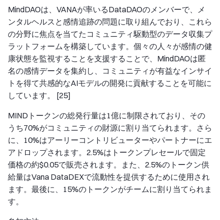
MindDAOは、VANAが率いるDataDAOのメンバーで、メ
ンタルヘルスと感情追跡の問題に取り組んでおり、これら
の分野に焦点を当てたコミュニティ駆動型のデータ収集プ
ラットフォームを構築しています。個々の人々が感情の健
康状態を監視することを支援することで、MindDAOは匿
名の感情データを集約し、コミュニティが有益なインサイ
トを得て共感的なAIモデルの開発に貢献することを可能に
しています。 [25]
MINDトークンの総発行量は1億に制限されており、その
うち70%がコミュニティの財源に割り当てられます。さら
に、10%はアーリーコントリビューターやパートナーにエ
アドロップされます。2.5%はトークンプレセールで固定
価格の約$0.05で販売されます。また、2.5%のトークン供
給量はVana DataDEXで流動性を提供するために使用され
ます。最後に、15%のトークンがチームに割り当てられま
す。