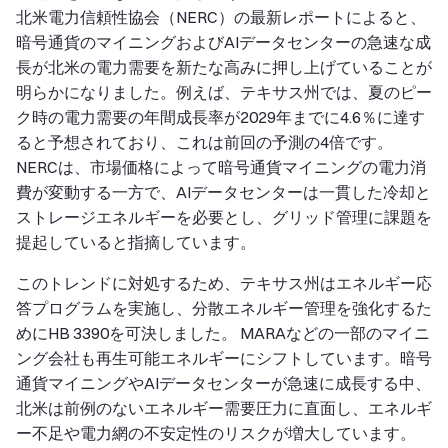
北米電力信頼性協会（NERC）の最新レポートによると、
暗号通貨のマイニングおよびAIデータセンターの急速な成
長が北米の電力需要を新たな高みに押し上げていることが
明らかになりました。例えば、テキサス州では、夏のピー
ク時の電力需要の年間成長率が2029年までに4.6％に達す
ると予想されており、これは前回の予測の4倍です。
NERCは、市場価格によって暗号通貨マイニングの電力消
費が変動する一方で、AIデータセンターは一貫した冷却と
ストレージエネルギーを必要とし、グリッド管理に課題を
提起していると指摘しています。
このトレンドに対処するため、テキサス州はエネルギー応
答プログラムを実施し、分散エネルギー管理を強化するた
めにHB 3390を可決しました。 MARAなどの一部のマイニ
ング会社も再生可能エネルギーにシフトしています。暗号
通貨マイニングやAIデータセンターが急速に成長する中、
北米は前例のないエネルギー需要圧力に直面し、エネルギ
ー不足や電力網の不安定性のリスクが増大しています。