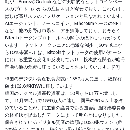
動が、RunesやOrdinalsなどの実験的なビットコインベー
スのプロトコルからの注目を引き寄せており、これらはし
ばしば高リスクのアプリケーションと見なされています。
AIエージェント、メームコイン、EthereumベースのNFT
など、他の分野は市場シェアを獲得しており、おそらく
Bitcoinトークンプロトコルへの関心の低下につながって
います。 ネットワークシェアの急激な減少（50％以上か
ら10％未満へ）は、Bitcoinネットワークの使用パターン
における重要な変化を反映しており、投機的な関心が暗号
市場の他の分野に移っていることを示しています。[23]
韓国のデジタル資産投資家数は1559万人に達し、総保有
額は102.6兆KRWに達しています
韓国のデジタル資産投資家は、10月から61万人増加し
て、11月末時点で1559万人に達し、国民の30％以上を占
めていることが、民主党の議員である国会計画財政委員会
の林光鉉が提出したデータによって明らかになりました。
保有されているデジタル資産の総額は102.6兆ウォン（約
700億ドル）であり、預金額（取引所に預けられているが