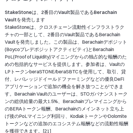
StakeStoneは、2番目のVault製品であるBerachain
Vaultを発売します
StakeStoneは、クロスチェーン流動性インフラストラク
チャの一部として、2番目のVault製品であるBerachain
Vaultを発売しました。この製品は、Berachainデポジット
(Boycoプレデポジットアクティビティ)とBerachain
PoL(Proof of Liquidity)マイニングからの独占的な報酬のた
めの包括的なサービスを提供します。参加者は、Vaultの
LPトークンberaSTONE/beraSBTCを使用して、取引、貸
付、レバレッジドイールドファーミングなどの優良DeFi
アプリケーションで追加の機会を解き放つことができま
す。Berachain Vaultのユーザーは、STOガバナンストーク
ンの総供給量の最大1.5%、Berachainプレマイニングから
のBERAトークン報酬、Berachainのメインネット立ち上
げ後のPoLマイニング利回り、KodiakトークンやDolomite
トークンなどの追加のエコシステム報酬などの流動性報酬
を獲得できます。[21]