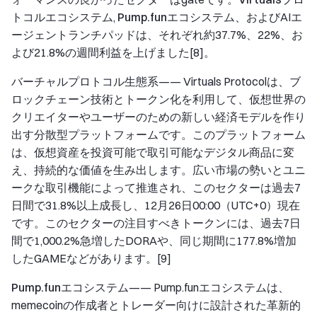
トコルエコシステム
,
Pump.funエコシステム
、およびAIエ
ージェントランチパッドは、それぞれ約37.7%、22%、お
よび21.8%の週間利益を上げました[8]。
バーチャルプロトコル生態系
—— Virtuals Protocolは、ブ
ロックチェーン技術とトークン化を利用して、仮想世界の
クリエイターやユーザーのための新しい経済モデルを作り
出す分散型プラットフォームです。このプラットフォーム
は、仮想資産を投資可能で取引可能なデジタル商品に変
え、持続的な価値を生み出します。広い市場の勢いとユニ
ークな取引機能によって推進され、このセクターは過去7
日間で31.8%以上成長し、12月26日00:00（UTC+0）現在
です。このセクターの注目すべきトークンには、過去7日
間で1,000.2%急増したDORAや、同じ期間に177.8%増加
したGAMEなどがあります。[9]
Pump.funエコシステム
—— Pump.funエコシステムは、
memecoinの作成者とトレーダー向けに設計された革新的