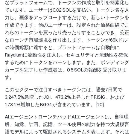
なプラットフォームで、トークンの作成と取引を簡素化し
ています。ユーザーは0.02 SOLを支払い、トークン名を入
力し、画像をアップロードするだけで、新しいトークンを
作成できます。他のユーザーは、設定された価格曲線でこ
れらのトークンを買ったり売ったりすることができ、公正
なローンチ市場環境を作り出します。トークンが69kドル
の時価総額に達すると、プラットフォームは自動的に
Raydiumに流動性を注入し、セキュリティと流動性を確保
するためにトークンをバーンします。また、ボンディング
カーブを完了した作成者は、0.5 SOLの報酬を受け取りま
す。
このセクターで注目すべきトークンには、過去7日間で
3,247.5%急増したJOI、473.2%上昇したTRISIG、および
173.1%増加したBGG1が含まれています。[10]
AIエージェントローンチパッド
AIエージェントは、自律理
解、知覚、計画、記憶、ツール使用の能力を持つ大規模言
語モデルによって駆動されるシステムを表します。それは