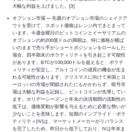
大幅な利益を上げました。[3]
オプション市場 —
先週のオプション市場のシェイクア
ウトを受けて、スポット価格はレンジ内でまとまって
います。今週金曜日のビットコインとイーサリアムの
オプションの約200億ドルの満期は、特に価格が横ば
いのままで売り手がショートポジションをロールした
場合、四半期末のボラティリティを引き起こす可能性
があります。BTCが100,000ドルを超えると、ボラテ
ィリティが安定し、アルトコインの成長の機会が生ま
れる可能性があります。クリスマスに向けて米国とヨ
ーロッパの市場が閉鎖されたにもかかわらず、暗号市
場は大幅な利益を記録し、ビットコインが先導してい
ます。ホリデーシーズンと年末の決済期間の流動性の
低下は、価格変動が影響を与えるために必要な勢いが
少ないことを意味します。短期のインプライド・ボラ
ティリティ(IV)は、マーケットメーカーがリバランス
を完了したため、昨日から低下しており、IVは年末ま