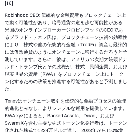
[16]
Robinhood CEO: 伝統的な金融資産もブロックチェーン上
で動く可能性があり、暗号通貨の道を歩む可能性がある
米国のオンラインブローカージロビンフッドのCEOであ
るブラッド・テネフ氏は、ブロックチェーン技術の効率性
により、株式や他の伝統的な金融（TradFi）資産も最終的
には仮想通貨のようにオンチェーンに移行するだろうと予
測しています。さらに、彼は、アメリカの次期大統領ドナ
ルド・トランプ氏とその政権が、株式、民間企業、および
現実世界の資産（RWA）をブロックチェーン上にトーク
ン化するための政策を推進する可能性があると予測しまし
た。
Tenevはオンチェーン取引を伝統的な金融プロセスの論理
的進化とみなし、よりシンプルな運用を提供しています。
RWA.xyzによると、Backed Assets、Dinari、および
Swarm Xを含む主要な株式トークン化発行者は、トークン
化された株式で1224万ドルに達し、2023年から110%増