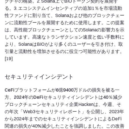
クチャの構築。2. Solana上でBIOトークン契約を展開す
る。3. エコシステムインセンティブの追加1％を市場流動
性ファンドに割り当て、Solanaおよび他のブロックチェー
ンに流動性プールを展開するために使用します。この提案
は、高性能ブロックチェーンとしてのSolanaの影響力を示
しています。高速なトランザクション速度と低い手数料に
より、SolanaはBIOがより多くのユーザーを引き付け、取
引量と流動性を増加させるのに役立つ可能性があります。
[19]
セキュリティインシデント
CeFiプラットフォームが6億9400万ドルの損失を被る一
方、2024年のDeFiセキュリティインシデントは40％減少
ブロックチェーンセキュリティ企業Hackenは、今週、そ
の年次「Web3セキュリティレポート」を公開し、2023年
から2024年までのセキュリティインシデントによるDeFi
関連の損失が40%減少したことを強調しました。この改善