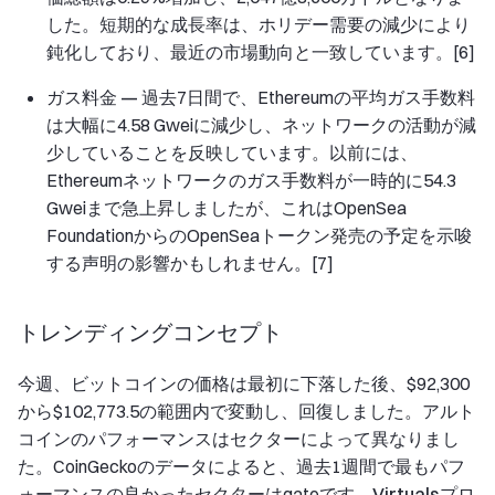
した。短期的な成長率は、ホリデー需要の減少により
鈍化しており、最近の市場動向と一致しています。[6]
ガス料金 —
過去7日間で、Ethereumの平均ガス手数料
は大幅に4.58 Gweiに減少し、ネットワークの活動が減
少していることを反映しています。以前には、
Ethereumネットワークのガス手数料が一時的に54.3
Gweiまで急上昇しましたが、これはOpenSea
FoundationからのOpenSeaトークン発売の予定を示唆
する声明の影響かもしれません。[7]
トレンディングコンセプト
今週、ビットコインの価格は最初に下落した後、$92,300
から$102,773.5の範囲内で変動し、回復しました。アルト
コインのパフォーマンスはセクターによって異なりまし
た。CoinGeckoのデータによると、過去1週間で最もパフ
ォーマンスの良かったセクターはgateです。
Virtualsプロ