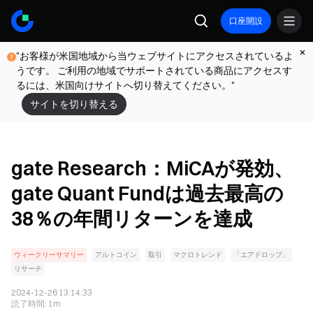
口座開設
"お客様が米国地域から当ウェブサイトにアクセスされているよ
うです。 ご利用の地域でサポートされている商品にアクセスす
るには、米国向けサイトへ切り替えてください。"
サイトを切り替える
gate Research：MiCAが発効、
gate Quant Fundは過去最高の
38％の年間リターンを達成
ウィークリーサマリー
アルトコイン
取引
マクロトレンド
「エアドロップ」
リサーチ
2024-12-26 13:14:33
読了時間
:
1m