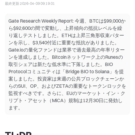
最終更新
2026-04-09 09:19:01
Gate Research Weekly Report: 今週、BTCは$99,000か
ら$92,600の間で変動し、上昇傾向の抵抗レベルを繰
り返しテストしました。ETHは上昇三角形収束パター
ンを示し、$3,540付近に重要な抵抗がありました。
Gate.ioの量化ファンドは業界で過去最高の年率リター
ンを達成しました。Bitcoinネットワーク上のRunesの
取引シェアは新たな低水準に下落しました。BIO
Protocolコミュニティは「Bridge BIO to Solana」を提
案しました。投資家は来週の公共ブロックチェーンか
らのSUI、OP、およびZETAの重要なトークンロックを
監視すべきです。さらに、EUのマーケット・イン・ク
リプト・アセット（MiCA）規制は12月30日に発効し
ます。